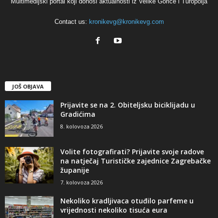
Multimedijski portal koji donosi aktualnosti iz Velike Gorice i Turopolja
Contact us:
kronikevg@kronikevg.com
JOŠ OBJAVA
Prijavite se na 2. Obiteljsku biciklijadu u
Gradićima
8. kolovoza 2026
Volite fotografirati? Prijavite svoje radove
na natječaj Turističke zajednice Zagrebačke
županije
7. kolovoza 2026
Nekoliko kradljivaca otuđilo parfeme u
vrijednosti nekoliko tisuća eura