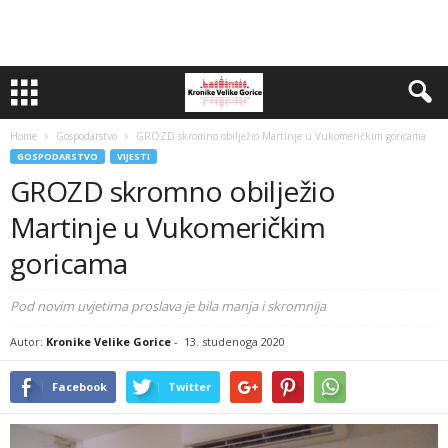
Home
Gospodarstvo
GROZD skromno obilježio Martinje u Vukomeričkim goricama
GOSPODARSTVO
VIJESTI
GROZD skromno obilježio
Martinje u Vukomeričkim
goricama
Pod novim uvjetima proslava je bila manja i skromnija
Autor:
Kronike Velike Gorice
-
13. studenoga 2020
Facebook
Twitter