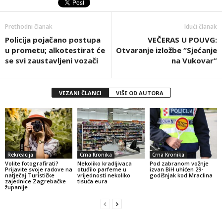
Prethodni članak
Idući članak
Policija pojačano postupa
VEČERAS U POUVG:
u prometu; alkotestirat će
Otvaranje izložbe “Sjećanje
se svi zaustavljeni vozači
na Vukovar”
VEZANI ČLANCI
VIŠE OD AUTORA
Rekreacija
Crna Kronika
Crna Kronika
Volite fotografirati?
Nekoliko kradljivaca
Pod zabranom vožnje
Prijavite svoje radove na
otuđilo parfeme u
izvan BiH uhićen 29-
natječaj Turističke
vrijednosti nekoliko
godišnjak kod Mraclina
zajednice Zagrebačke
tisuća eura
županije