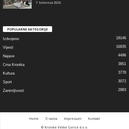
7. kolovoza 2026
POPULARNE KATEGORIJE
18146
Izdvojeno
16835
Vijesti
4496
Najave
3851
Crna Kronika
3778
Kultura
3072
Sport
2983
Zanimljivosti
Home
O nama
Impressum
Kontakt
© Kronike Velike Gorice d.o.o.