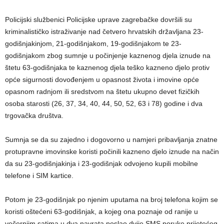
Policijski službenici Policijske uprave zagrebačke dovršili su
kriminalističko istraživanje nad četvero hrvatskih državljana 23-
godišnjakinjom, 21-godišnjakom, 19-godišnjakom te 23-
godišnjakom zbog sumnje u počinjenje kaznenog djela iznude na
štetu 63-godišnjaka te kaznenog djela teško kazneno djelo protiv
opće sigurnosti dovođenjem u opasnost života i imovine opće
opasnom radnjom ili sredstvom na štetu ukupno devet fizičkih
osoba starosti (26, 37, 34, 40, 44, 50, 52, 63 i 78) godine i dva
trgovačka društva.
Sumnja se da su zajedno i dogovorno u namjeri pribavljanja znatne
protupravne imovinske koristi počinili kazneno djelo iznude na način
da su 23-godišnjakinja i 23-godišnjak odvojeno kupili mobilne
telefone i SIM kartice.
Potom je 23-godišnjak po njenim uputama na broj telefona kojim se
koristi oštećeni 63-godišnjak, a kojeg ona poznaje od ranije u
večernjim satima u dva navrata poslao dvije SMS poruke prijetećeg