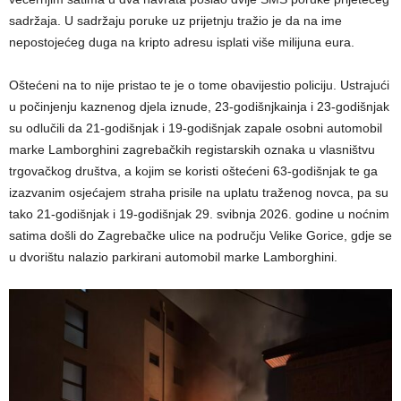
sadržaja. U sadržaju poruke uz prijetnju tražio je da na ime
nepostojećeg duga na kripto adresu isplati više milijuna eura.
Oštećeni na to nije pristao te je o tome obavijestio policiju. Ustrajući
u počinjenju kaznenog djela iznude, 23-godišnjkainja i 23-godišnjak
su odlučili da 21-godišnjak i 19-godišnjak zapale osobni automobil
marke Lamborghini zagrebačkih registarskih oznaka u vlasništvu
trgovačkog društva, a kojim se koristi oštećeni 63-godišnjak te ga
izazvanim osjećajem straha prisile na uplatu traženog novca, pa su
tako 21-godišnjak i 19-godišnjak 29. svibnja 2026. godine u noćnim
satima došli do Zagrebačke ulice na području Velike Gorice, gdje se
u dvorištu nalazio parkirani automobil marke Lamborghini.