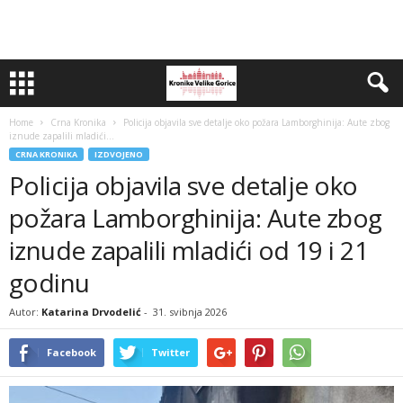
Home
Crna Kronika
Policija objavila sve detalje oko požara Lamborghinija: Aute zbog
iznude zapalili mladići...
CRNA KRONIKA
IZDVOJENO
Policija objavila sve detalje oko
požara Lamborghinija: Aute zbog
iznude zapalili mladići od 19 i 21
godinu
Autor:
Katarina Drvodelić
-
31. svibnja 2026
Facebook
Twitter