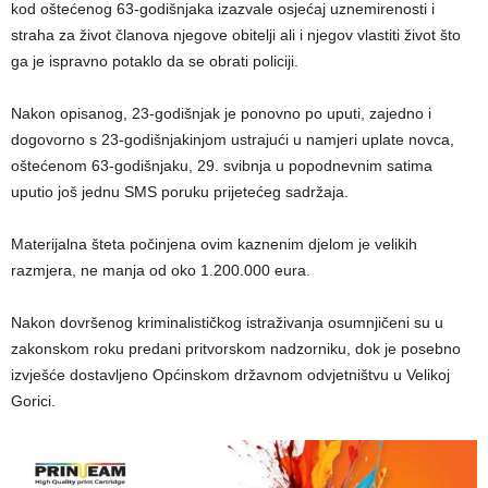
kod oštećenog 63-godišnjaka izazvale osjećaj uznemirenosti i
straha za život članova njegove obitelji ali i njegov vlastiti život što
ga je ispravno potaklo da se obrati policiji.
Nakon opisanog, 23-godišnjak je ponovno po uputi, zajedno i
dogovorno s 23-godišnjakinjom ustrajući u namjeri uplate novca,
oštećenom 63-godišnjaku, 29. svibnja u popodnevnim satima
uputio još jednu SMS poruku prijetećeg sadržaja.
Materijalna šteta počinjena ovim kaznenim djelom je velikih
razmjera, ne manja od oko 1.200.000 eura.
Nakon dovršenog kriminalističkog istraživanja osumnjičeni su u
zakonskom roku predani pritvorskom nadzorniku, dok je posebno
izvješće dostavljeno Općinskom državnom odvjetništvu u Velikoj
Gorici.