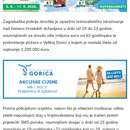
Zagrebačka policija dovršila je opsežno kriminalističko istraživanje
nad četvero hrvatskih državljana u dobi od 19 do 23 godine,
osumnjičenih za iznudu više milijuna eura od 63-godišnjaka te
podmetanje požara u Velikoj Gorici u kojem je nastala šteta od
najmanje 1.200.000 eura.
Prema policijskom izvješću, nakon što je oštećeni muškarac odbio
platiti nepostojeći dug u kriptovalutama koji mu je tražen putem
prijetećih SMS poruka, osumnjičeni dvojac u dobi od 23 godine
angažirao je 19-godišnjaka i 21-godišnjaka koji su 29. svibnja u