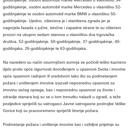
godišnjakinje, osobni automobil marke Mercedes u vlasništvu 34-
godišnjakinje, osobni automobil marke Mercedes u vlasništvu 52-
godišnjakinje te osobni automobil marke BMW u vlasništvu 50-
godišnjakinje. Ujedno, oštećena je i stambena zgrada jer je
nagorjela fasada s južne, istočne i zapadne strane te su oštećeni
prozori na ukupno sedam stanova u vlasništvu dva trgovačka
društva, 52-godišnjakinje, 50-godišnjakinje, 37-godišnjakinje, 40-
godišnjaka, 26-godišnjakinje te 63-godišnjaka.
Na navedeni su način osumnjičeni sumnja se počinili teško kazneno
djelo protiv opće sigurnosti dovođenjem u opasnost života i imovine
opće opasnom radnjom ili sredstvom tako što su podmetanjem
požara i uništenjem imovine izazvali neposrednu opasnost za
imovinu većeg opsega, kao i neposrednu opasnost za živote i
zdravlje stanara koji su se u tom trenutku nalazili u zgradi, a teže
posljedice spriječili su vatrogasci Javne vatrogasne postrojbe Velike
Gorice koji su pravovremeno spriječili širenje požara.
Podmetanje požara i uništenje imovine kao i ozbiljne prijetnje su