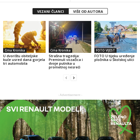
VEZANI ČLANCI
VIŠE OD AUTORA
Crna Kronika
Crna Kronika
FOTO VIJEST
U dvorištu obiteljske
Strašna tragedija:
FOTO U tijeku uređenje
kuće usred dana gorjela
Preminuli vozačica i
pločnika u Školskoj ulici
tri automobila
dvoje putnika u
prometnoj nesreći
- Advertisement -