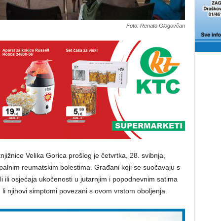
Foto: Renato Glogovčan
ižnice Velika Gorica prošlog je četvrtka, 28. svibnja,
alnim reumatskim bolestima. Građani koji se suočavaju s
ili osjećaja ukočenosti u jutarnjim i popodnevnim satima
li njihovi simptomi povezani s ovom vrstom oboljenja.