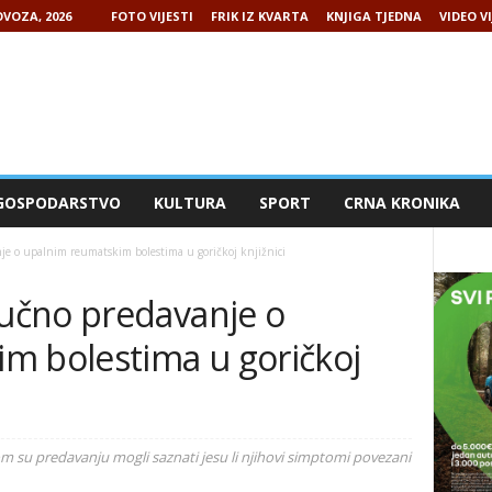
VOZA, 2026
FOTO VIJESTI
FRIK IZ KVARTA
KNJIGA TJEDNA
VIDEO VI
GOSPODARSTVO
KULTURA
SPORT
CRNA KRONIKA
 o upalnim reumatskim bolestima u goričkoj knjižnici
učno predavanje o
m bolestima u goričkoj
 su predavanju mogli saznati jesu li njihovi simptomi povezani