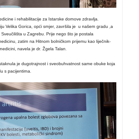
edicine i rehabilitacije za Istarske domove zdravlja.
u Velika Gorica, opći smjer, završila je u našem gradu ,a
Sveučilišta u Zagrebu. Prije nego što je postala
 medicinu, zatim na Hitnom bolničkom prijemu kao liječnik-
dicini, navela je dr. Žgela Talan.
 istaknula je dugotrajnost i sveobuhvatnost same obuke koja
u s pacijentima.