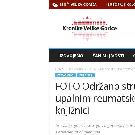
C
VELIKA GORICA
SUBOTA, 8 KOLO
31.8
Kronike
Velike
Gorice
IZDVOJENO
ZANIMLJIVOSTI
Home
Izdvojeno
FOTO Održano stručno predavanje
IZDVOJENO
KULTURA
FOTO Održano str
upalnim reumatski
knjižnici
Građani koji se suočavaju s tegobama na ovom
s određenim oboljenjima