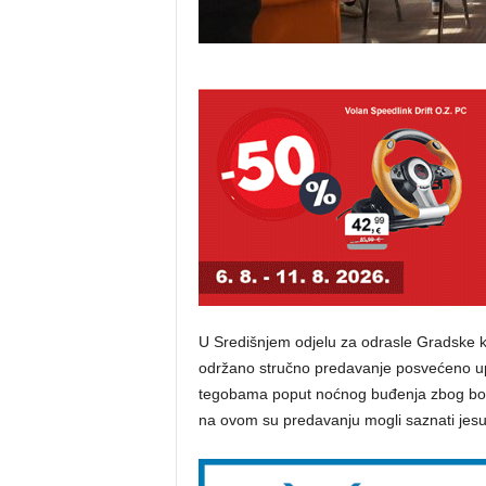
U Središnjem odjelu za odrasle Gradske knj
održano stručno predavanje posvećeno up
tegobama poput noćnog buđenja zbog boli 
na ovom su predavanju mogli saznati jesu 