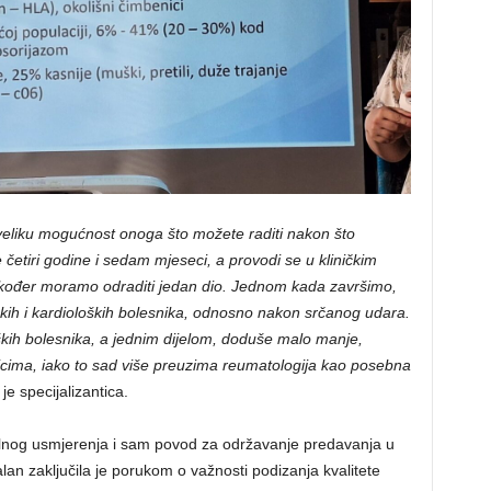
a veliku mogućnost onoga što možete raditi nakon što
aje četiri godine i sedam mjeseci, a provodi se u kliničkim
također moramo odraditi jedan dio. Jednom kada završimo,
kih i kardioloških bolesnika, odnosno nakon srčanog udara.
ških bolesnika, a jednim dijelom, doduše malo manje,
cima, iako to sad više preuzima reumatologija kao posebna
 je specijalizantica.
lnog usmjerenja i sam povod za održavanje predavanja u
Talan zaključila je porukom o važnosti podizanja kvalitete