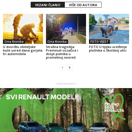
VEZANI ČLANCI
VIŠE OD AUTORA
Crna Kronika
Crna Kronika
FOTO VIJEST
U dvorištu obiteljske
Strašna tragedija:
FOTO U tijeku uređenje
kuće usred dana gorjela
Preminuli vozačica i
pločnika u Školskoj ulici
tri automobila
dvoje putnika u
prometnoj nesreći
- Advertisement -