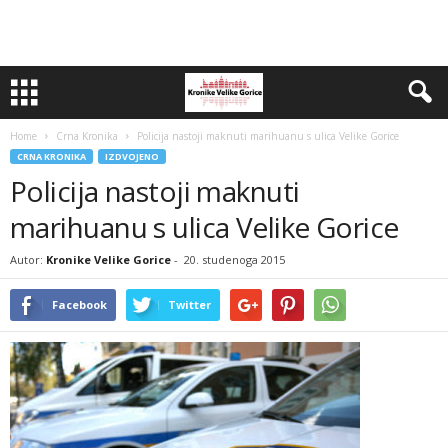
Home
Crna Kronika
Policija nastoji maknuti marihuanu s ulica Velike Gorice
CRNA KRONIKA
IZDVOJENO
Policija nastoji maknuti
marihuanu s ulica Velike Gorice
Autor:
Kronike Velike Gorice
-
20. studenoga 2015
Facebook
Twitter