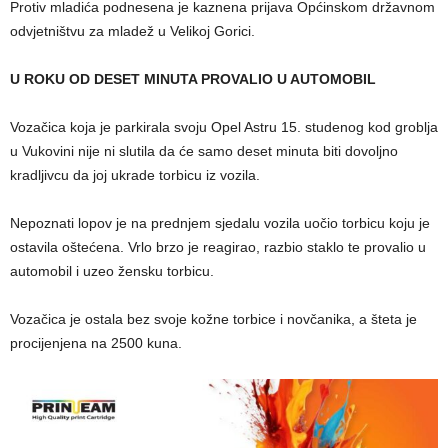
Protiv mladića podnesena je kaznena prijava Općinskom državnom
odvjetništvu za mladež u Velikoj Gorici.
U ROKU OD DESET MINUTA PROVALIO U AUTOMOBIL
Vozačica koja je parkirala svoju Opel Astru 15. studenog kod groblja
u Vukovini nije ni slutila da će samo deset minuta biti dovoljno
kradljivcu da joj ukrade torbicu iz vozila.
Nepoznati lopov je na prednjem sjedalu vozila uočio torbicu koju je
ostavila oštećena. Vrlo brzo je reagirao, razbio staklo te provalio u
automobil i uzeo žensku torbicu.
Vozačica je ostala bez svoje kožne torbice i novčanika, a šteta je
procijenjena na 2500 kuna.