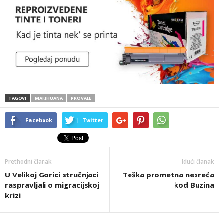
TAGOVI
MARIHUANA
PROVALE
Facebook
Twitter
Prethodni članak
Idući članak
U Velikoj Gorici stručnjaci
Teška prometna nesreća
raspravljali o migracijskoj
kod Buzina
krizi