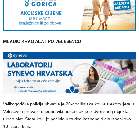
MLADIĆ KRAO ALAT PO VELEŠEVCU
Velikogorička policija uhvatila je 20-godišnjaka koji je tijekom ljeta u
Veleševcu provalio u jednu vikendicu dok je iz dvorišnog objekta
ukrao alat. Šteta koju je počinio u ta dva kaznena djela iznosi oko
10 tisuća kuna.