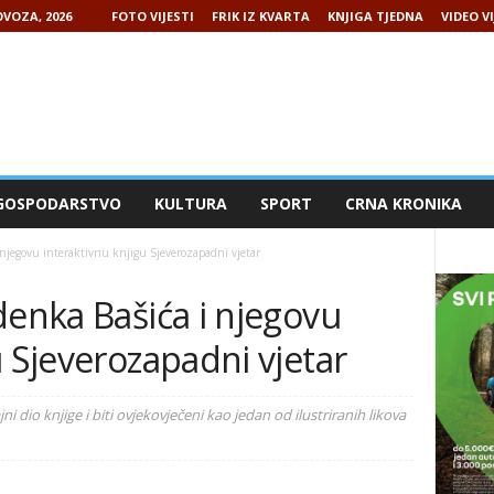
VOZA, 2026
FOTO VIJESTI
FRIK IZ KVARTA
KNJIGA TJEDNA
VIDEO VI
GOSPODARSTVO
KULTURA
SPORT
CRNA KRONIKA
 njegovu interaktivnu knjigu Sjeverozapadni vjetar
denka Bašića i njegovu
u Sjeverozapadni vjetar
i dio knjige i biti ovjekovječeni kao jedan od ilustriranih likova