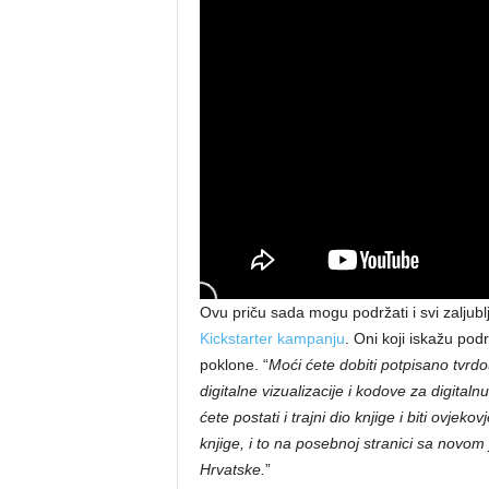
Ovu priču sada mogu podržati i svi zaljub
Kickstarter kampanju
. Oni koji iskažu pod
poklone. “
Moći ćete dobiti potpisano tvrdou
digitalne vizualizacije i kodove za digital
ćete postati i trajni dio knjige i biti ovjek
knjige, i to na posebnoj stranici sa novom
Hrvatske.
”