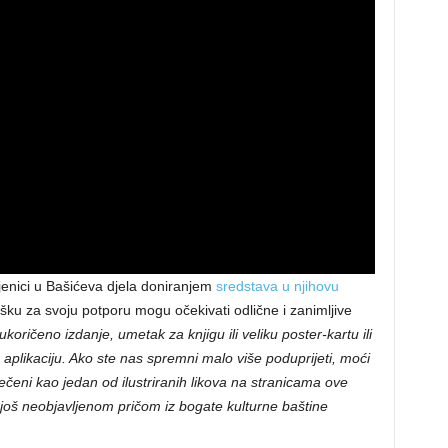
ljenici u Bašićeva djela doniranjem
sredstava u njihovu
ršku za svoju potporu mogu očekivati odlične i zanimljive
koričeno izdanje, umetak za knjigu ili veliku poster-kartu ili
nu aplikaciju. Ako ste nas spremni malo više poduprijeti, moći
ovječeni kao jedan od ilustriranih likova na stranicama ove
 još neobjavljenom pričom iz bogate kulturne baštine