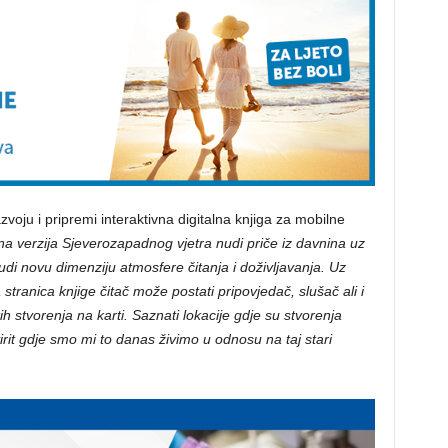
voju i pripremi interaktivna digitalna knjiga za mobilne
lna verzija Sjeverozapadnog vjetra nudi priče iz davnina uz
di novu dimenziju atmosfere čitanja i doživljavanja. Uz
 stranica knjige čitač može postati pripovjedač, slušač ali i
kih stvorenja na karti. Saznati lokacije gdje su stvorenja
zavirit gdje smo mi to danas živimo u odnosu na taj stari