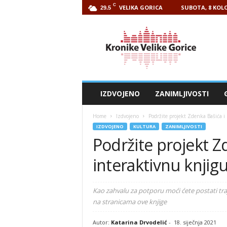
C
VELIKA GORICA
SUBOTA, 8 KOLO
29.5
Kronike
Velike
Gorice
IZDVOJENO
ZANIMLJIVOSTI
Home
Izdvojeno
Podržite projekt Zdenka Bašića i
IZDVOJENO
KULTURA
ZANIMLJIVOSTI
Podržite projekt Z
interaktivnu knjig
Kao zahvalu za potporu moći ćete postati trajn
na stranicama ove knjige
Autor:
Katarina Drvodelić
-
18. siječnja 2021