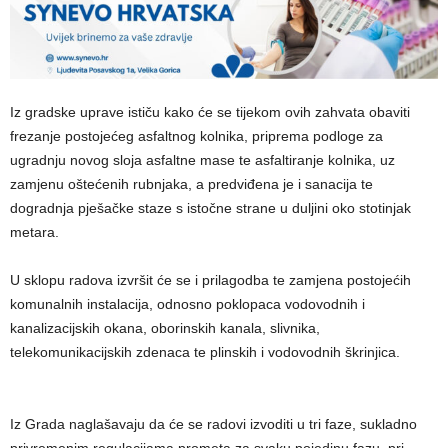
Iz gradske uprave ističu kako će se tijekom ovih zahvata obaviti
frezanje postojećeg asfaltnog kolnika, priprema podloge za
ugradnju novog sloja asfaltne mase te asfaltiranje kolnika, uz
zamjenu oštećenih rubnjaka, a predviđena je i sanacija te
dogradnja pješačke staze s istočne strane u duljini oko stotinjak
metara.
U sklopu radova izvršit će se i prilagodba te zamjena postojećih
komunalnih instalacija, odnosno poklopaca vodovodnih i
kanalizacijskih okana, oborinskih kanala, slivnika,
telekomunikacijskih zdenaca te plinskih i vodovodnih škrinjica.
Iz Grada naglašavaju da će se radovi izvoditi u tri faze, sukladno
privremenim regulacijama prometa za svaku pojedinu fazu, pri