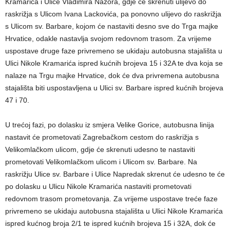
Kramarića i Ulice Vladimira Nazora, gdje će skrenuti ulijevo do
raskrižja s Ulicom Ivana Lackovića, pa ponovno ulijevo do raskrižja
s Ulicom sv. Barbare, kojom će nastaviti desno sve do Trga majke
Hrvatice, odakle nastavlja svojom redovnom trasom. Za vrijeme
uspostave druge faze privremeno se ukidaju autobusna stajališta u
Ulici Nikole Kramarića ispred kućnih brojeva 15 i 32A te dva koja se
nalaze na Trgu majke Hrvatice, dok će dva privremena autobusna
stajališta biti uspostavljena u Ulici sv. Barbare ispred kućnih brojeva
47 i 70.
U trećoj fazi, po dolasku iz smjera Velike Gorice, autobusna linija
nastavit će prometovati Zagrebačkom cestom do raskrižja s
Velikomlačkom ulicom, gdje će skrenuti udesno te nastaviti
prometovati Velikomlačkom ulicom i Ulicom sv. Barbare. Na
raskrižju Ulice sv. Barbare i Ulice Napredak skrenut će udesno te će
po dolasku u Ulicu Nikole Kramarića nastaviti prometovati
redovnom trasom prometovanja. Za vrijeme uspostave treće faze
privremeno se ukidaju autobusna stajališta u Ulici Nikole Kramarića
ispred kućnog broja 2/1 te ispred kućnih brojeva 15 i 32A, dok će