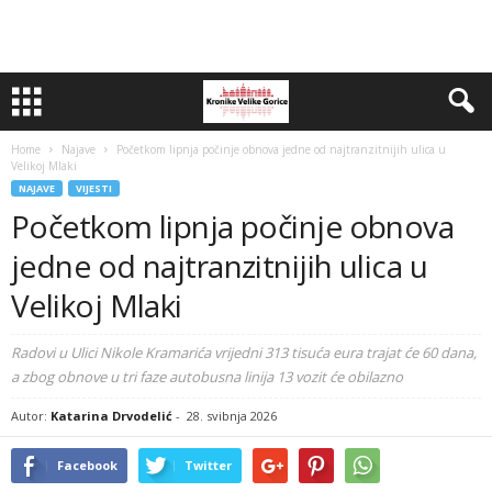
Home
Najave
Početkom lipnja počinje obnova jedne od najtranzitnijih ulica u
Velikoj Mlaki
NAJAVE
VIJESTI
Početkom lipnja počinje obnova
jedne od najtranzitnijih ulica u
Velikoj Mlaki
Radovi u Ulici Nikole Kramarića vrijedni 313 tisuća eura trajat će 60 dana,
a zbog obnove u tri faze autobusna linija 13 vozit će obilazno
Autor:
Katarina Drvodelić
-
28. svibnja 2026
Facebook
Twitter