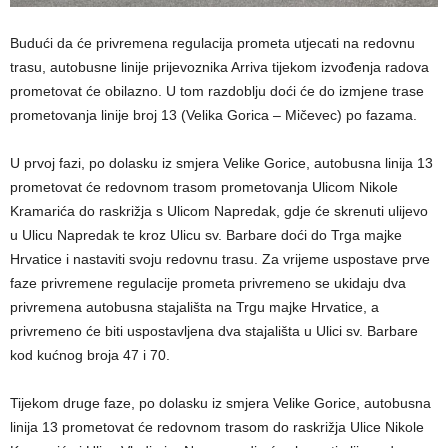
​Budući da će privremena regulacija prometa utjecati na redovnu
trasu, autobusne linije prijevoznika Arriva tijekom izvođenja radova
prometovat će obilazno. U tom razdoblju doći će do izmjene trase
prometovanja linije broj 13 (Velika Gorica – Mičevec) po fazama.
​U prvoj fazi, po dolasku iz smjera Velike Gorice, autobusna linija 13
prometovat će redovnom trasom prometovanja Ulicom Nikole
Kramarića do raskrižja s Ulicom Napredak, gdje će skrenuti ulijevo
u Ulicu Napredak te kroz Ulicu sv. Barbare doći do Trga majke
Hrvatice i nastaviti svoju redovnu trasu. Za vrijeme uspostave prve
faze privremene regulacije prometa privremeno se ukidaju dva
privremena autobusna stajališta na Trgu majke Hrvatice, a
privremeno će biti uspostavljena dva stajališta u Ulici sv. Barbare
kod kućnog broja 47 i 70.
Tijekom druge faze, po dolasku iz smjera Velike Gorice, autobusna
linija 13 prometovat će redovnom trasom do raskrižja Ulice Nikole