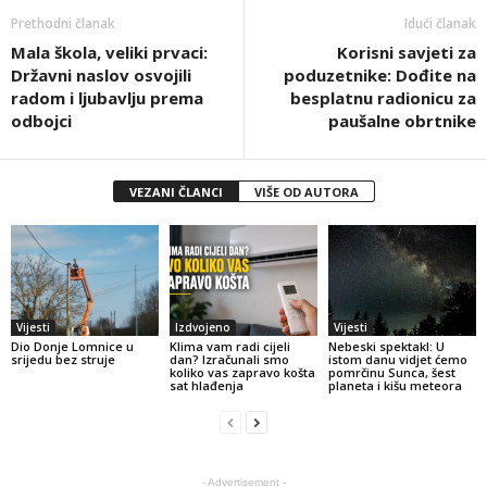
Prethodni članak
Idući članak
Mala škola, veliki prvaci:
Korisni savjeti za
Državni naslov osvojili
poduzetnike: Dođite na
radom i ljubavlju prema
besplatnu radionicu za
odbojci
paušalne obrtnike
VEZANI ČLANCI
VIŠE OD AUTORA
Vijesti
Izdvojeno
Vijesti
Dio Donje Lomnice u
Klima vam radi cijeli
Nebeski spektakl: U
srijedu bez struje
dan? Izračunali smo
istom danu vidjet ćemo
koliko vas zapravo košta
pomrčinu Sunca, šest
sat hlađenja
planeta i kišu meteora
- Advertisement -