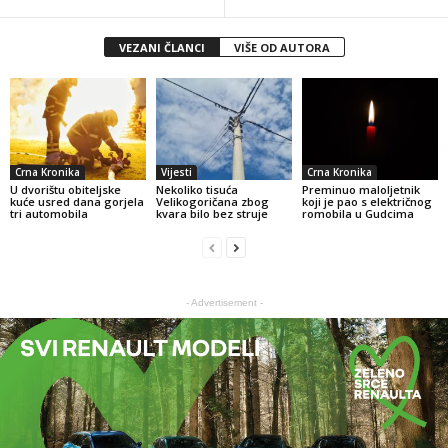
VEZANI ČLANCI
VIŠE OD AUTORA
Crna Kronika
Vijesti
Crna Kronika
U dvorištu obiteljske
Nekoliko tisuća
Preminuo maloljetnik
kuće usred dana gorjela
Velikogoričana zbog
koji je pao s električnog
tri automobila
kvara bilo bez struje
romobila u Gudcima
- Advertisement -