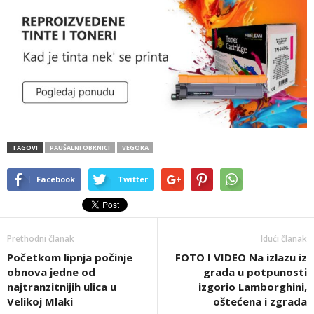
TAGOVI
PAUŠALNI OBRNICI
VEGORA
Facebook
Twitter
Prethodni članak
Idući članak
Početkom lipnja počinje
FOTO I VIDEO Na izlazu iz
obnova jedne od
grada u potpunosti
najtranzitnijih ulica u
izgorio Lamborghini,
Velikoj Mlaki
oštećena i zgrada