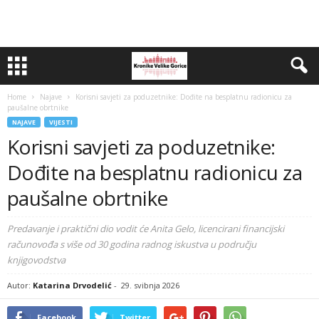
Home
Najave
Korisni savjeti za poduzetnike: Dođite na besplatnu radionicu za
paušalne obrtnike
NAJAVE
VIJESTI
Korisni savjeti za poduzetnike:
Dođite na besplatnu radionicu za
paušalne obrtnike
Predavanje i praktični dio vodit će Anita Gelo, licencirani financijski
računovođa s više od 30 godina radnog iskustva u području
knjigovodstva
Autor:
Katarina Drvodelić
-
29. svibnja 2026
Facebook
Twitter