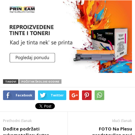
TAGOVI
POČETAK ŠKOLSKE GODINE
Facebook
Twitter
Prethodni članak
Idući članak
Dođite podržati
FOTO Na Plesu
rukometašice: Sutra
predstavljen novi