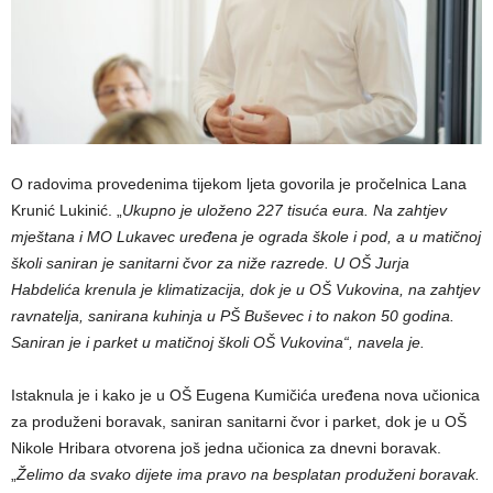
O radovima provedenima tijekom ljeta govorila je pročelnica Lana
Krunić Lukinić. „
Ukupno je uloženo 227 tisuća eura. Na zahtjev
mještana i MO Lukavec uređena je ograda škole i pod, a u matičnoj
školi saniran je sanitarni čvor za niže razrede. U OŠ Jurja
Habdelića krenula je klimatizacija, dok je u OŠ Vukovina, na zahtjev
ravnatelja, sanirana kuhinja u PŠ Buševec i to nakon 50 godina.
Saniran je i parket u matičnoj školi OŠ Vukovina“, navela je.
Istaknula je i kako je u OŠ Eugena Kumičića uređena nova učionica
za produženi boravak, saniran sanitarni čvor i parket, dok je u OŠ
Nikole Hribara otvorena još jedna učionica za dnevni boravak.
„
Želimo da svako dijete ima pravo na besplatan produženi boravak.