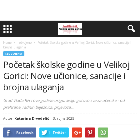
Home
Izdvojeno
Početak školske godine u Velikoj Gorici: Nove učionice, sanacije i
brojna ulaganja
IZDVOJENO
Početak školske godine u Velikoj
Gorici: Nove učionice, sanacije i
brojna ulaganja
Grad Vlada RH i ove godine osiguravaju gotovo sve za učenike - od
prehrane, radnih bilježnica, prijevoza...
Autor:
Katarina Drvodelić
-
3. rujna 2025
Facebook
Twitter