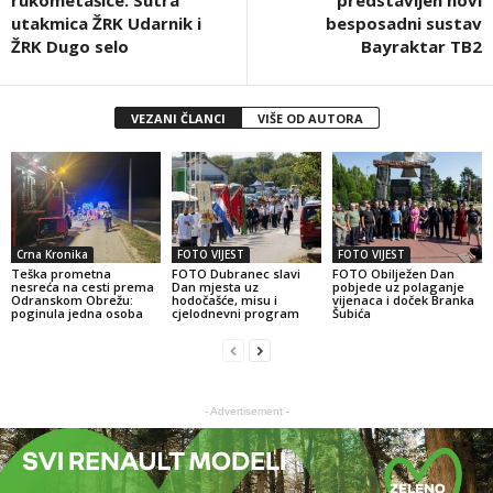
utakmica ŽRK Udarnik i
besposadni sustav
ŽRK Dugo selo
Bayraktar TB2
VEZANI ČLANCI
VIŠE OD AUTORA
Crna Kronika
FOTO VIJEST
FOTO VIJEST
Teška prometna
FOTO Dubranec slavi
FOTO Obilježen Dan
nesreća na cesti prema
Dan mjesta uz
pobjede uz polaganje
Odranskom Obrežu:
hodočašće, misu i
vijenaca i doček Branka
poginula jedna osoba
cjelodnevni program
Šubića
- Advertisement -