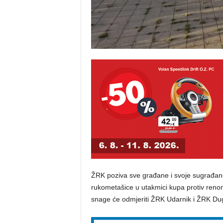
ŽRK poziva sve građane i svoje sugrađan
rukometašice u utakmici kupa protiv renomi
snage će odmjeriti ŽRK Udarnik i ŽRK Du