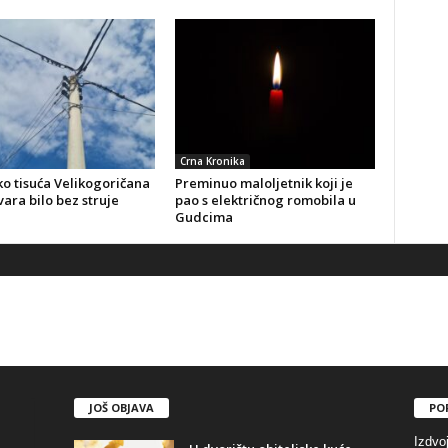
Crna Kronika
o tisuća Velikogoričana
Preminuo maloljetnik koji je
ara bilo bez struje
pao s električnog romobila u
Gudcima
JOŠ OBJAVA
PO
Izdvo