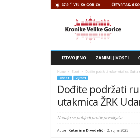
C
VELIKA GORICA
ČETVRTAK, 6 KO
37.9
Kronike
Velike
Gorice
IZDVOJENO
ZANIMLJIVOSTI
Home
Sport
Dođite podržati rukometašice: Sutra
SPORT
VIJESTI
Dođite podržati ru
utakmica ŽRK Udar
Nadaju se pobjedi protiv prvoligaša
Autor:
Katarina Drvodelić
-
2. rujna 2025