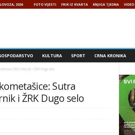
LOVOZA, 2026
FOTO VIJESTI
FRIK IZ KVARTA
KNJIGA TJEDNA
VIDEO 
GOSPODARSTVO
KULTURA
SPORT
CRNA KRONIKA
 utakmica ŽRK Udarnik i ŽRK Dugo selo
kometašice: Sutra
nik i ŽRK Dugo selo