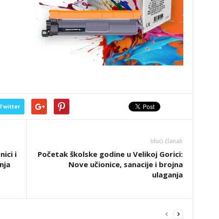
Twitter
Idući članak
ici i
Početak školske godine u Velikoj Gorici:
nja
Nove učionice, sanacije i brojna
ulaganja