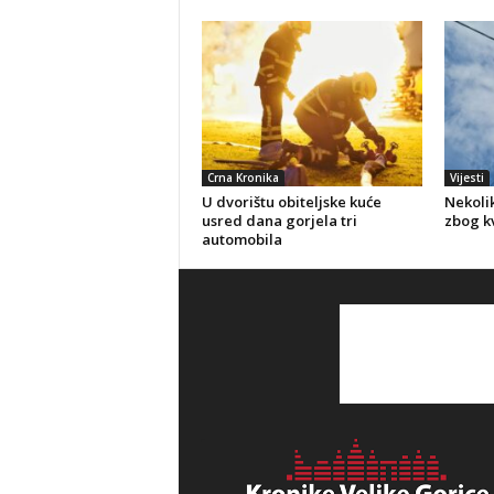
Crna Kronika
Vijesti
U dvorištu obiteljske kuće
Nekolik
usred dana gorjela tri
zbog kv
automobila