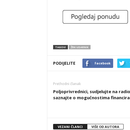
TAGOVI
ŽRK UDARNIK
PODIJELITE
Facebook
Prethodni članak
Poljoprivrednici, sudjelujte na radion
saznajte o mogućnostima financira
VEZANI ČLANCI
VIŠE OD AUTORA