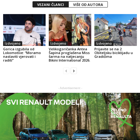
VEZANI ČLANCI
VIŠE OD AUTORA
Izdvojeno
Izdvojeno
Izdvojeno
Gorica izgubila od
Velikogoričanka Antea
Prijavite se na 2.
Lokomotive: “Moramo
Šapina proglašena Miss
Obiteljsku biciklijadu u
nastaviti vjerovati i
šarma na natjecanju
Gradićima
raditi”
Bikini International 2026.
- Advertisement -