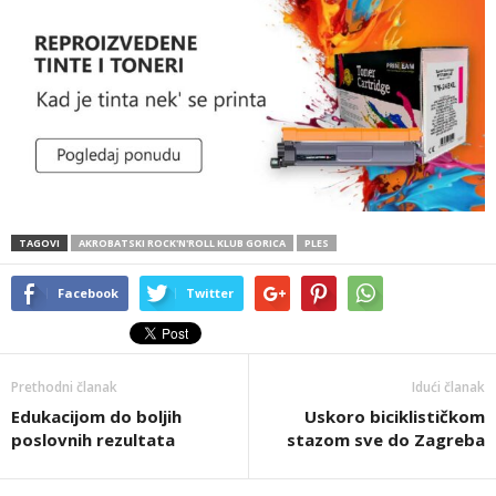
TAGOVI
AKROBATSKI ROCK'N'ROLL KLUB GORICA
PLES
Facebook
Twitter
Prethodni članak
Idući članak
Edukacijom do boljih
Uskoro biciklističkom
poslovnih rezultata
stazom sve do Zagreba