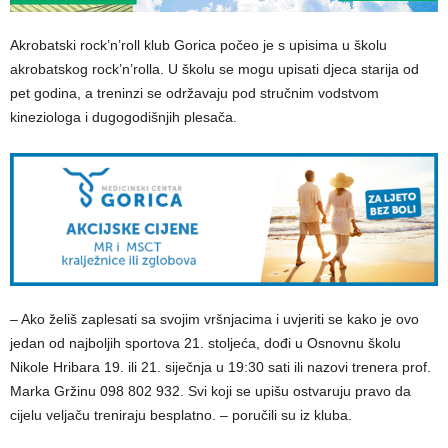
Akrobatski rock’n’roll klub Gorica počeo je s upisima u školu
akrobatskog rock’n’rolla. U školu se mogu upisati djeca starija od
pet godina, a treninzi se održavaju pod stručnim vodstvom
kineziologa i dugogodišnjih plesača.
– Ako želiš zaplesati sa svojim vršnjacima i uvjeriti se kako je ovo
jedan od najboljih sportova 21. stoljeća, dođi u Osnovnu školu
Nikole Hribara 19. ili 21. siječnja u 19:30 sati ili nazovi trenera prof.
Marka Gržinu 098 802 932. Svi koji se upišu ostvaruju pravo da
cijelu veljaču treniraju besplatno. – poručili su iz kluba.