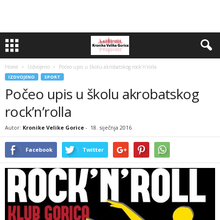
Home
Izdvojeno
Počeo upis u školu akrobatskog rock’n’rolla
IZDVOJENO
SPORT
Počeo upis u školu akrobatskog
rock’n’rolla
Autor:
Kronike Velike Gorice
-
18. siječnja 2016
Facebook
Twitter