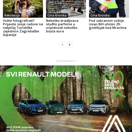
Rekreacija
Crna Kronika
Crna Kronika
Volite fotografirati?
Nekoliko kradljivaca
Pod zabranom vožnje
Prijavite svoje radove na
otuđilo parfeme u
izvan BiH uhićen 29-
natječaj Turističke
vrijednosti nekoliko
godišnjak kod Mraclina
zajednice Zagrebačke
tisuća eura
županije
- Advertisement -