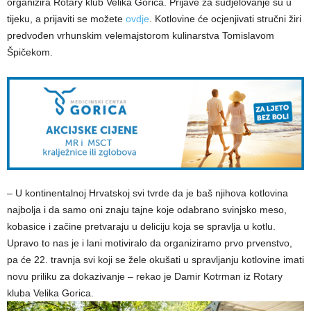
organizira Rotary klub Velika Gorica. Prijave za sudjelovanje su u
tijeku, a prijaviti se možete
ovdje
. Kotlovine će ocjenjivati stručni žiri
predvođen vrhunskim velemajstorom kulinarstva Tomislavom
Špičekom.
– U kontinentalnoj Hrvatskoj svi tvrde da je baš njihova kotlovina
najbolja i da samo oni znaju tajne koje odabrano svinjsko meso,
kobasice i začine pretvaraju u deliciju koja se spravlja u kotlu.
Upravo to nas je i lani motiviralo da organiziramo prvo prvenstvo,
pa će 22. travnja svi koji se žele okušati u spravljanju kotlovine imati
novu priliku za dokazivanje – rekao je Damir Kotrman iz Rotary
kluba Velika Gorica.