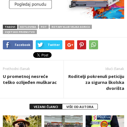
TAGOVI
KOTLOVINA
POT
ROTARY KLUB VELIKA GORICA
SVJETSKO PRVENSTVO
Facebook
Twitter
Prethodni članak
Idući članak
U prometnoj nesreće
Roditelji pokrenuli peticiju
teško ozlijeđen muškarac
za sigurna školska
dvorišta
VEZANI ČLANCI
VIŠE OD AUTORA