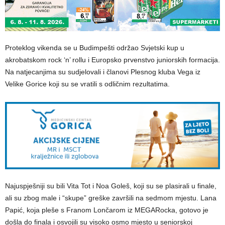
Proteklog vikenda se u Budimpešti održao Svjetski kup u
akrobatskom rock ‘n’ rollu i Europsko prvenstvo juniorskih formacija.
Na natjecanjima su sudjelovali i članovi Plesnog kluba Vega iz
Velike Gorice koji su se vratili s odličnim rezultatima.
Najuspješniji su bili Vita Tot i Noa Goleš, koji su se plasirali u finale,
ali su zbog male i “skupe” greške završili na sedmom mjestu. Lana
Papić, koja pleše s Franom Lončarom iz MEGARocka, gotovo je
došla do finala i osvojili su visoko osmo mjesto u seniorskoj