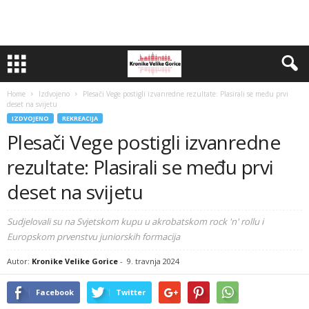
Home
Izdvojeno
Plesači Vege postigli izvanredne rezultate: Plasirali se među prvi
deset na svijetu
IZDVOJENO
REKREACIJA
Plesači Vege postigli izvanredne
rezultate: Plasirali se među prvi
deset na svijetu
Sudjelovali su na Svjetskom kupu u akrobatskom rock 'n' rollu i
Europskom prvenstvu juniorskih formacija
Autor:
Kronike Velike Gorice
-
9. travnja 2024
Facebook
Twitter