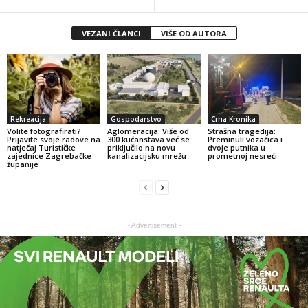
VEZANI ČLANCI
VIŠE OD AUTORA
Rekreacija
Gospodarstvo
Crna Kronika
Volite fotografirati?
Aglomeracija: Više od
Strašna tragedija:
Prijavite svoje radove na
300 kućanstava već se
Preminuli vozačica i
natječaj Turističke
priključilo na novu
dvoje putnika u
zajednice Zagrebačke
kanalizacijsku mrežu
prometnoj nesreći
županije
- Advertisement -