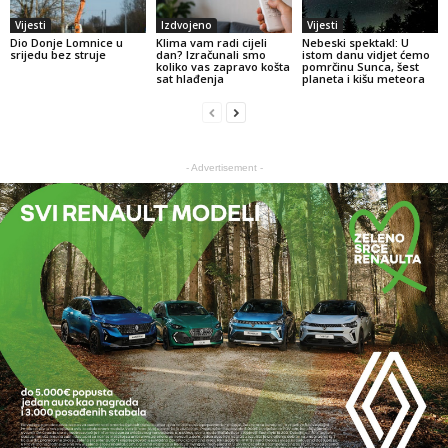
Vijesti
Izdvojeno
Vijesti
Dio Donje Lomnice u
Klima vam radi cijeli
Nebeski spektakl: U
srijedu bez struje
dan? Izračunali smo
istom danu vidjet ćemo
koliko vas zapravo košta
pomrčinu Sunca, šest
sat hlađenja
planeta i kišu meteora
- Advertisement -