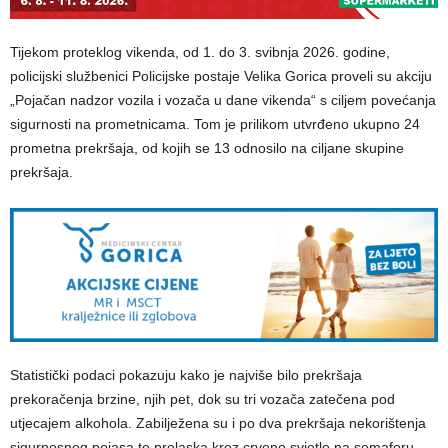
Tijekom proteklog vikenda, od 1. do 3. svibnja 2026. godine,
policijski službenici Policijske postaje Velika Gorica proveli su akciju
„Pojačan nadzor vozila i vozača u dane vikenda“ s ciljem povećanja
sigurnosti na prometnicama. Tom je prilikom utvrđeno ukupno 24
prometna prekršaja, od kojih se 13 odnosilo na ciljane skupine
prekršaja.
Statistički podaci pokazuju kako je najviše bilo prekršaja
prekoračenja brzine, njih pet, dok su tri vozača zatečena pod
utjecajem alkohola. Zabilježena su i po dva prekršaja nekorištenja
sigurnosnog pojasa te prolaska kroz crveno svjetlo na semaforu,