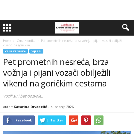
Home
Crna Kronika
Pet prometnih nesreća, brza vožnja i pijani vozači obilježili
vikend na goričkim...
CRNA KRONIKA
VIJESTI
Pet prometnih nesreća, brza
vožnja i pijani vozači obilježili
vikend na goričkim cestama
Vozili su i bez dozvole..
Autor:
Katarina Drvodelić
-
4. svibnja 2026
Facebook
Twitter