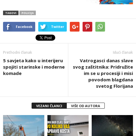
TAGOVI
POLICIJA
Facebook
Twitter
Prethodni članak
Idući članak
5 savjeta kako u interijeru
Vatrogasci danas slave
spojiti starinske i moderne
svog zaštitnika: Pridružite
komade
im se u procesiji i misi
povodom blagdana
svetog Florijana
VEZANI ČLANCI
VIŠE OD AUTORA