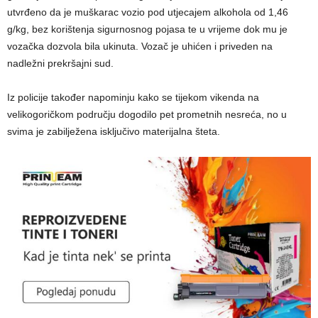
utvrđeno da je muškarac vozio pod utjecajem alkohola od 1,46
g/kg, bez korištenja sigurnosnog pojasa te u vrijeme dok mu je
vozačka dozvola bila ukinuta. Vozač je uhićen i priveden na
nadležni prekršajni sud.
Iz policije također napominju kako se tijekom vikenda na
velikogoričkom području dogodilo pet prometnih nesreća, no u
svima je zabilježena isključivo materijalna šteta.