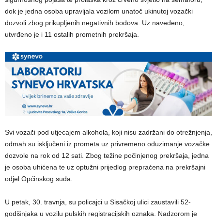
dok je jedna osoba upravljala vozilom unatoč ukinutoj vozački
dozvoli zbog prikupljenih negativnih bodova. Uz navedeno,
utvrđeno je i 11 ostalih prometnih prekršaja.
Svi vozači pod utjecajem alkohola, koji nisu zadržani do otrežnjenja,
odmah su isključeni iz prometa uz privremeno oduzimanje vozačke
dozvole na rok od 12 sati. Zbog težine počinjenog prekršaja, jedna
je osoba uhićena te uz optužni prijedlog prepraćena na prekršajni
odjel Općinskog suda.
U petak, 30. travnja, su policajci u Sisačkoj ulici zaustavili 52-
godišnjaka u vozilu pulskih registracijskih oznaka. Nadzorom je