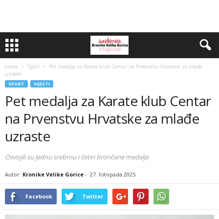
Home
Sport
Pet medalja za Karate klub Centar na Prvenstvu Hrvatske za mlađe
uzraste
SPORT
VIJESTI
Pet medalja za Karate klub Centar
na Prvenstvu Hrvatske za mlađe
uzraste
Osvojili su jednu srebrnu i četiri brončane medalje
Autor:
Kronike Velike Gorice
-
27. listopada 2025
Facebook
Twitter