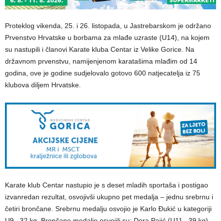
Proteklog vikenda, 25. i 26. listopada, u Jastrebarskom je održano
Prvenstvo Hrvatske u borbama za mlađe uzraste (U14), na kojem
su nastupili i članovi Karate kluba Centar iz Velike Gorice. Na
državnom prvenstvu, namijenjenom karatašima mlađim od 14
godina, ove je godine sudjelovalo gotovo 600 natjecatelja iz 75
klubova diljem Hrvatske.
Karate klub Centar nastupio je s deset mladih sportaša i postigao
izvanredan rezultat, osvojivši ukupno pet medalja – jednu srebrnu i
četiri brončane. Srebrnu medalju osvojio je Karlo Đukić u kategoriji
U9 –32 kg. Brončane medalje osvojili su: Dora Pajić (U11 –39 kg),