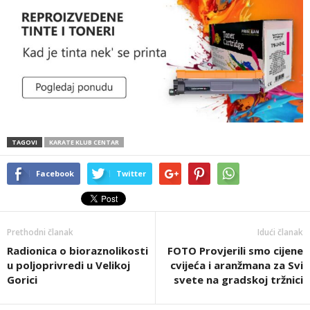
TAGOVI
KARATE KLUB CENTAR
Facebook
Twitter
Prethodni članak
Idući članak
Radionica o bioraznolikosti
FOTO Provjerili smo cijene
u poljoprivredi u Velikoj
cvijeća i aranžmana za Svi
Gorici
svete na gradskoj tržnici