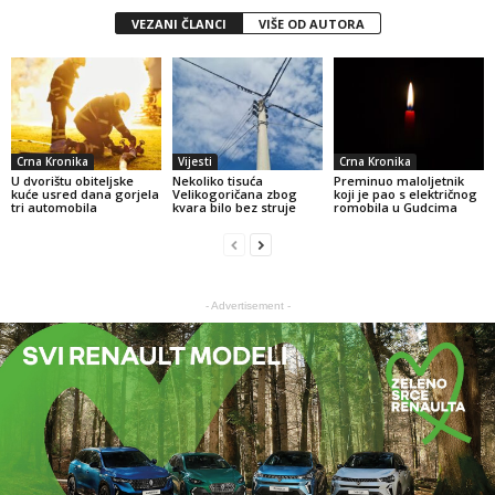
VEZANI ČLANCI
VIŠE OD AUTORA
Crna Kronika
Vijesti
Crna Kronika
U dvorištu obiteljske
Nekoliko tisuća
Preminuo maloljetnik
kuće usred dana gorjela
Velikogoričana zbog
koji je pao s električnog
tri automobila
kvara bilo bez struje
romobila u Gudcima
- Advertisement -