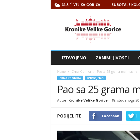
C
VELIKA GORICA
SUBOTA, 8 KOLO
31.8
Kronike
Velike
Gorice
IZDVOJENO
ZANIMLJIVOSTI
Home
Crna Kronika
Pao sa 25 grama marihuane
CRNA KRONIKA
IZDVOJENO
Pao sa 25 grama 
Autor:
Kronike Velike Gorice
-
18. studenoga 20
PODIJELITE
Facebook