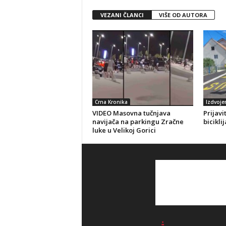
VEZANI ČLANCI
VIŠE OD AUTORA
Crna Kronika
Izdvoje
VIDEO Masovna tučnjava
Prijavi
navijača na parkingu Zračne
bicikli
luke u Velikoj Gorici