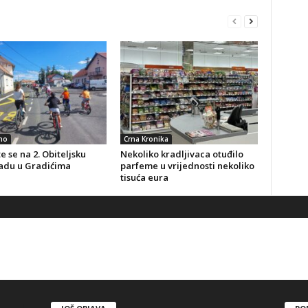
no
Crna Kronika
te se na 2. Obiteljsku
Nekoliko kradljivaca otuđilo
jadu u Gradićima
parfeme u vrijednosti nekoliko
tisuća eura