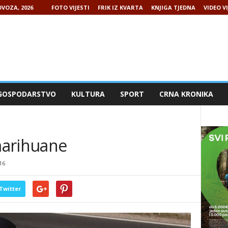
VOZA, 2026
FOTO VIJESTI
FRIK IZ KVARTA
KNJIGA TJEDNA
VIDEO VI
GOSPODARSTVO
KULTURA
SPORT
CRNA KRONIKA
marihuane
16
Twitter