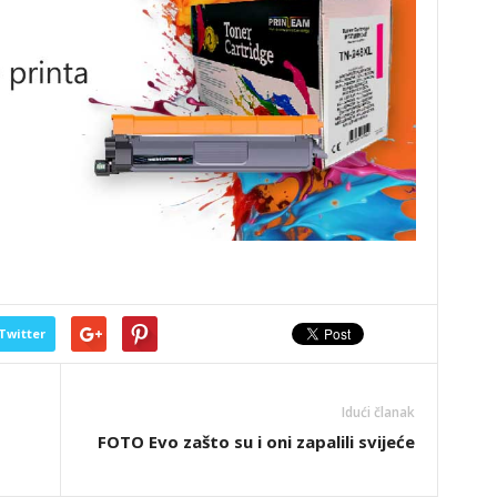
Twitter
Idući članak
FOTO Evo zašto su i oni zapalili svijeće