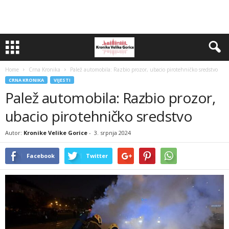
Home
Crna Kronika
Palež automobila: Razbio prozor, ubacio pirotehničko sredstvo
CRNA KRONIKA
VIJESTI
Palež automobila: Razbio prozor,
ubacio pirotehničko sredstvo
Autor:
Kronike Velike Gorice
-
3. srpnja 2024
Facebook
Twitter