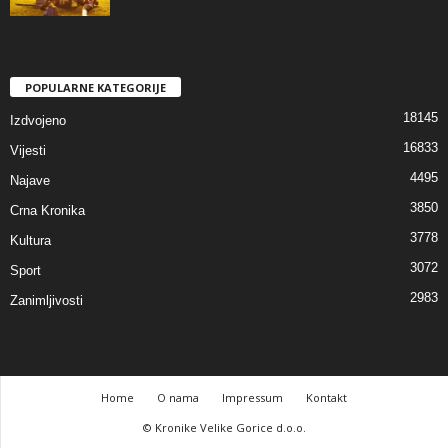
POPULARNE KATEGORIJE
18145
Izdvojeno
16833
Vijesti
4495
Najave
3850
Crna Kronika
3778
Kultura
3072
Sport
2983
Zanimljivosti
Home
O nama
Impressum
Kontakt
© Kronike Velike Gorice d.o.o.