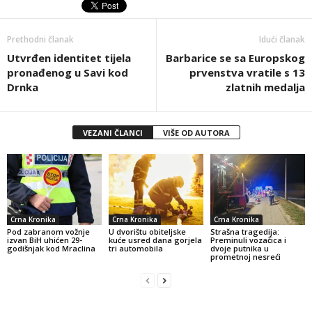
Prethodni članak
Idući članak
Utvrđen identitet tijela
Barbarice se sa Europskog
pronađenog u Savi kod
prvenstva vratile s 13
Drnka
zlatnih medalja
VEZANI ČLANCI
VIŠE OD AUTORA
Crna Kronika
Crna Kronika
Crna Kronika
Pod zabranom vožnje
U dvorištu obiteljske
Strašna tragedija:
izvan BiH uhićen 29-
kuće usred dana gorjela
Preminuli vozačica i
godišnjak kod Mraclina
tri automobila
dvoje putnika u
prometnoj nesreći