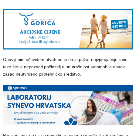
Obavljenim očevidom utvrđeno je da je požar najvjerojatnije izbio
tako što je nepoznati počinitelj u unutrašnjost automobila ubacio
zasad neutvrđeno pirotehničko sredstvo.
Podsjećamo, požar se dogodio u periodu između 8. i 9. siječnja u