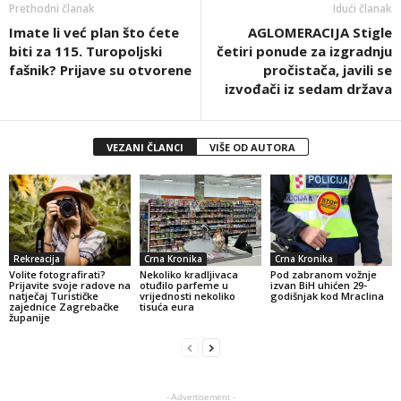
Prethodni članak
Idući članak
Imate li već plan što ćete
AGLOMERACIJA Stigle
biti za 115. Turopoljski
četiri ponude za izgradnju
fašnik? Prijave su otvorene
pročistača, javili se
izvođači iz sedam država
VEZANI ČLANCI
VIŠE OD AUTORA
Rekreacija
Crna Kronika
Crna Kronika
Volite fotografirati?
Nekoliko kradljivaca
Pod zabranom vožnje
Prijavite svoje radove na
otuđilo parfeme u
izvan BiH uhićen 29-
natječaj Turističke
vrijednosti nekoliko
godišnjak kod Mraclina
zajednice Zagrebačke
tisuća eura
županije
- Advertisement -