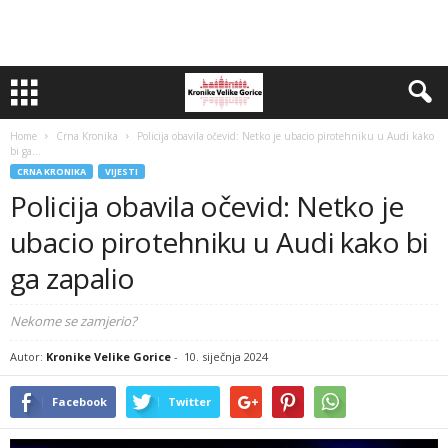
Home
Crna Kronika
Policija obavila očevid: Netko je ubacio pirotehniku u Audi kako
bi ga...
CRNA KRONIKA
VIJESTI
Policija obavila očevid: Netko je
ubacio pirotehniku u Audi kako bi
ga zapalio
Nekome se zamjerio?
Autor:
Kronike Velike Gorice
-
10. siječnja 2024
Facebook
Twitter