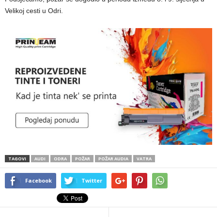
Velikoj cesti u Odri.
TAGOVI
AUDI
ODRA
POŽAR
POŽAR AUDIA
VATRA
Facebook
Twitter