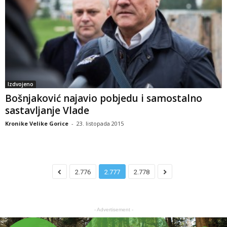
Izdvojeno
Bošnjaković najavio pobjedu i samostalno
sastavljanje Vlade
Kronike Velike Gorice
-
23. listopada 2015
2.776
2.777
2.778
- Advertisement -