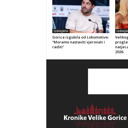
Izdvojeno
Izdvoje
Gorica izgubila od Lokomotive:
Veliko
“Moramo nastaviti vjerovati i
progla
raditi”
natjeca
2026.