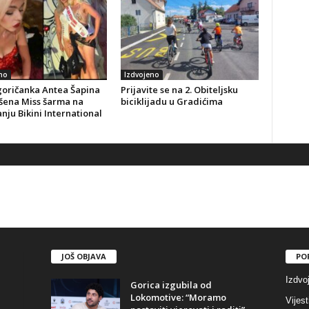
no
Izdvojeno
goričanka Antea Šapina
Prijavite se na 2. Obiteljsku
šena Miss šarma na
biciklijadu u Gradićima
nju Bikini International
JOŠ OBJAVA
PO
Izdvo
Gorica izgubila od
Lokomotive: “Moramo
Vijest