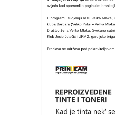
svijeća kod spomenika poginulim branitelj
U programu sudjeluju KUD Velika Mlaka, U
kluba Barbara (Veliko Polje – Velika Mlak
Društvo žena Velika Mlaka, Svečana satnija
Klub Josip Jelačić i URV 2. gardijske br
Proslava se održava pod pokroviteljstvom