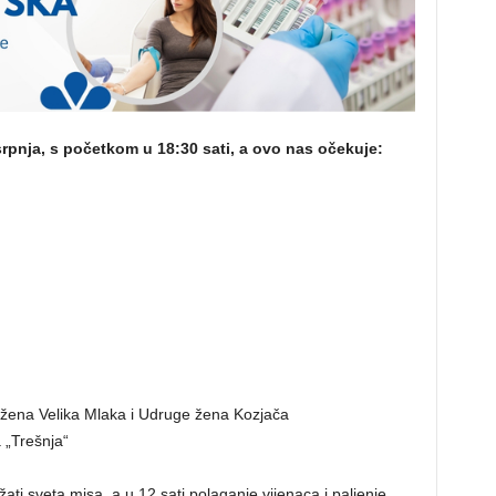
rpnja, s početkom u 18:30 sati, a ovo nas očekuje:
a žena Velika Mlaka i Udruge žena Kozjača
 „Trešnja“
žati sveta misa, a u 12 sati polaganje vijenaca i paljenje