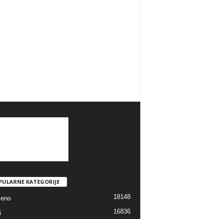
PULARNE KATEGORIJE
18148
jeno
16836
i