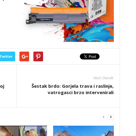
Twitter
Idući članak
oj
Šestak brdo: Gorjela trava i raslinje,
vatrogasci brzo intervenirali