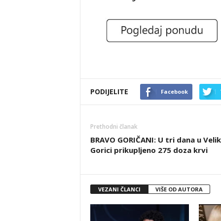
PODIJELITE
Facebook
Prethodni članak
BRAVO GORIČANI: U tri dana u Velik
Gorici prikupljeno 275 doza krvi
VEZANI ČLANCI
VIŠE OD AUTORA