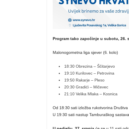
Program tako započinje u subotu, 26. s
Malonogometna liga sjever (6. kolo)
18:30 Obrezina – Ščitarjevo
19:10 Kurilovec – Petrovina
19:50 Rakarje – Pleso
20:30 Gradići – Mičevec
21:10 Velika Mlaka – Kosnica
Od 18:30 sati izložba rukotvorina Društv
U 19:30 sati nastup Tamburaškog sastava
U nedjelju, 27. srpnja
će se u 11 sati odr