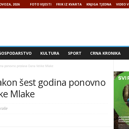
LOVOZA, 2026
FOTO VIJESTI
FRIK IZ KVARTA
KNJIGA TJEDNA
VIDEO V
GOSPODARSTVO
KULTURA
SPORT
CRNA KRONIKA
a ponovno proslava Dana Velike Mlake
kon šest godina ponovno
ike Mlake
uraše