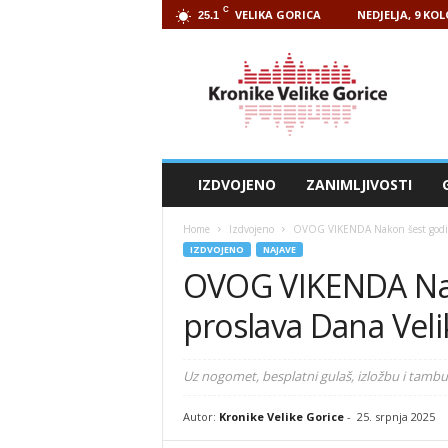
C
VELIKA GORICA
NEDJELJA, 9 KO
25.1
Kronike
Velike
Gorice
IZDVOJENO
ZANIMLJIVOSTI
Home
Izdvojeno
OVOG VIKENDA Nakon šest godin
IZDVOJENO
NAJAVE
OVOG VIKENDA Na
proslava Dana Vel
Uz nogomet, besplatni gulaš, izložbu i tamb
Autor:
Kronike Velike Gorice
-
25. srpnja 2025