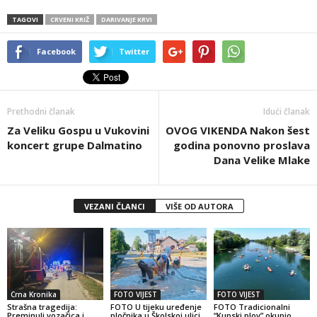
TAGOVI
CRVENI KRIŽ
DARIVANJE KRVI
Facebook
Twitter
Prethodni članak
Idući članak
Za Veliku Gospu u Vukovini
OVOG VIKENDA Nakon šest
koncert grupe Dalmatino
godina ponovno proslava
Dana Velike Mlake
VEZANI ČLANCI
VIŠE OD AUTORA
Crna Kronika
FOTO VIJEST
FOTO VIJEST
Strašna tragedija:
FOTO U tijeku uređenje
FOTO Tradicionalni
Preminuli vozačica i
pločnika u Školskoj ulici
“Kupski plov” okupio