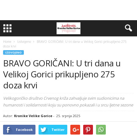
Home
Izdvojeno
BRAVO GORIČANI: U tri dana u Velikoj Gorici prikupljeno 275
doza krvi
IZDVOJENO
BRAVO GORIČANI: U tri dana u
Velikoj Gorici prikupljeno 275
doza krvi
Velikogoričko društvo Crvenog križa zahvaljuje svim sudionicima na
humanosti i solidarnosti koju su ponovno pokazali i u srcu ljetne sezone
Autor:
Kronike Velike Gorice
-
25. srpnja 2025
Facebook
Twitter