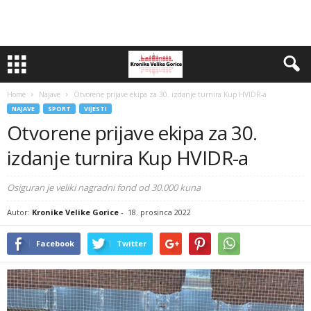
Home
Najave
Otvorene prijave ekipa za 30. izdanje turnira Kup HVIDR-a
NAJAVE
SPORT
VIJESTI
Otvorene prijave ekipa za 30.
izdanje turnira Kup HVIDR-a
Osiguran je veliki nagradni fond od 30.000 kuna
Autor:
Kronike Velike Gorice
-
18. prosinca 2022
Facebook
Twitter