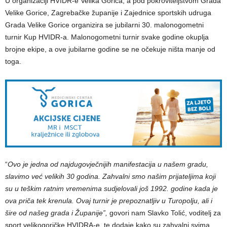
U organizaciji HVIDR-e Velika Gorica, a pod pokroviteljstvom Grada
Velike Gorice, Zagrebačke županije i Zajednice sportskih udruga
Grada Velike Gorice organizira se jubilarni 30. malonogometni
turnir Kup HVIDR-a. Malonogometni turnir svake godine okuplja
brojne ekipe, a ove jubilarne godine se ne očekuje ništa manje od
toga.
“
Ovo je jedna od najdugovječnijih manifestacija u našem gradu,
slavimo već velikih 30 godina. Zahvalni smo našim prijateljima koji
su u teškim ratnim vremenima sudjelovali još 1992. godine kada je
ova priča tek krenula. Ovaj turnir je prepoznatljiv u Turopolju, ali i
šire od našeg grada i Županije”,
govori nam Slavko Tolić, voditelj za
sport velikogoričke HVIDRA-e, te dodaje kako su zahvalni svima