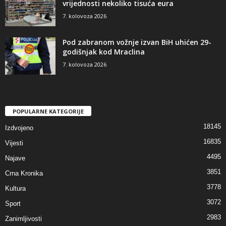
vrijednosti nekoliko tisuća eura
7. kolovoza 2026
Pod zabranom vožnje izvan BiH uhićen 29-
godišnjak kod Mraclina
7. kolovoza 2026
POPULARNE KATEGORIJE
18145
Izdvojeno
16835
Vijesti
4495
Najave
3851
Crna Kronika
3778
Kultura
3072
Sport
2983
Zanimljivosti