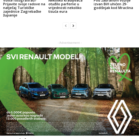
Volite fotografirati?
Nekoliko kradljivaca
Pod zabranom vožnje
Prijavite svoje radove na
otuđilo parfeme u
izvan BiH uhićen 29-
natječaj Turističke
vrijednosti nekoliko
godišnjak kod Mraclina
zajednice Zagrebačke
tisuća eura
županije
- Advertisement -