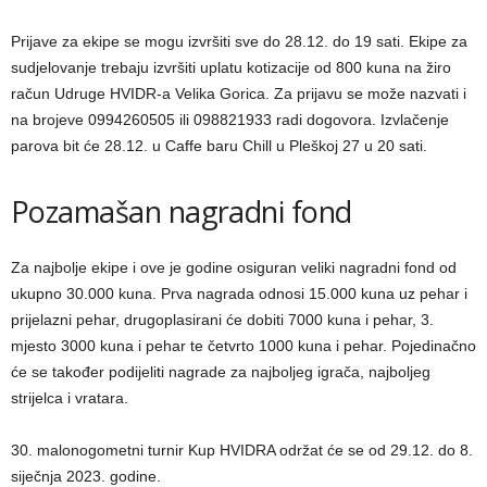
Prijave za ekipe se mogu izvršiti sve do 28.12. do 19 sati. Ekipe za
sudjelovanje trebaju izvršiti uplatu kotizacije od 800 kuna na žiro
račun Udruge HVIDR-a Velika Gorica. Za prijavu se može nazvati i
na brojeve 0994260505 ili 098821933 radi dogovora. Izvlačenje
parova bit će 28.12. u Caffe baru Chill u Pleškoj 27 u 20 sati.
Pozamašan nagradni fond
Za najbolje ekipe i ove je godine osiguran veliki nagradni fond od
ukupno 30.000 kuna. Prva nagrada odnosi 15.000 kuna uz pehar i
prijelazni pehar, drugoplasirani će dobiti 7000 kuna i pehar, 3.
mjesto 3000 kuna i pehar te četvrto 1000 kuna i pehar. Pojedinačno
će se također podijeliti nagrade za najboljeg igrača, najboljeg
strijelca i vratara.
30. malonogometni turnir Kup HVIDRA održat će se od 29.12. do 8.
siječnja 2023. godine.