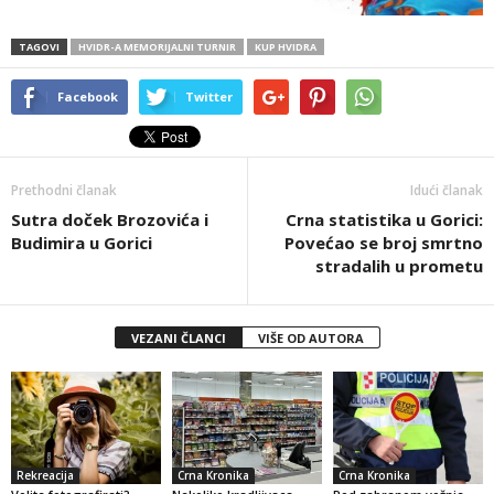
TAGOVI
HVIDR-A MEMORIJALNI TURNIR
KUP HVIDRA
Facebook
Twitter
Prethodni članak
Idući članak
Sutra doček Brozovića i
Crna statistika u Gorici:
Budimira u Gorici
Povećao se broj smrtno
stradalih u prometu
VEZANI ČLANCI
VIŠE OD AUTORA
Rekreacija
Crna Kronika
Crna Kronika