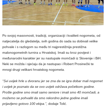
Po svojoj masovnosti, tradiciji, organizaciji i kvaliteti nogometa, od
natjecatelja do gledatelja, svih godina do sada su dobivali velike
pohvale i s razlogom su među tri najprestižnija prestižna
malonogometnih turnira u Hrvatskoj. Imali su kroz povijest i
međunarodni karakter jer su nastupale momčadi iz Slovenije i BiH.
Neki se možda i sjećaju da je nastupao i Robert Prosinečki te
mnogi drugi velikani hrvatskog nogometa.
“Svi uvijek hrle u dvoranu jer se zna da se igra dobar mali nogomet
i uvijek je poznato da se ovo uvijek održava po
četkom
godine.
Prošle godine smo imali samo seniore i imali smo 40 momčadi, a
možemo se pohvaliti da smo rekordno jedne godine imali
prijavljeno gotovo 100 ekipa.”,
dodaje Tolić.