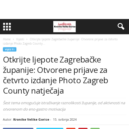
Home
Vijesti
Otkrijte ljepote Zagrebačke županije: Otvorene prijave za četvrto
izdanje Photo Zagreb County...
VIJESTI
Otkrijte ljepote Zagrebačke
županije: Otvorene prijave za
četvrto izdanje Photo Zagreb
County natječaja
Šest tema omogućuje istraživanje raznolikosti županije, od aktivnosti na
otvorenom do eno-gastro motivacija
Autor:
Kronike Velike Gorice
-
15. svibnja 2024