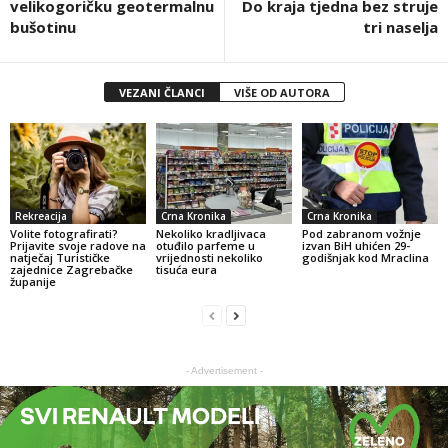
velikogoričku geotermalnu
Do kraja tjedna bez struje
bušotinu
tri naselja
VEZANI ČLANCI
VIŠE OD AUTORA
Rekreacija
Crna Kronika
Crna Kronika
Volite fotografirati?
Nekoliko kradljivaca
Pod zabranom vožnje
Prijavite svoje radove na
otuđilo parfeme u
izvan BiH uhićen 29-
natječaj Turističke
vrijednosti nekoliko
godišnjak kod Mraclina
zajednice Zagrebačke
tisuća eura
županije
- Advertisement -