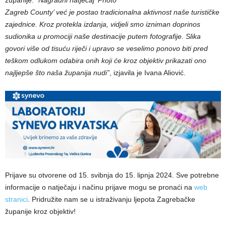
županije. “
Nagradni natječaj ‘Photo
Zagreb County’ već je postao tradicionalna aktivnost naše turističke
zajednice. Kroz protekla izdanja, vidjeli smo izniman doprinos
sudionika u promociji naše destinacije putem fotografije. Slika
govori više od tisuću riječi i upravo se veselimo ponovo biti pred
teškom odlukom odabira onih koji će kroz objektiv prikazati ono
najljepše što naša županija nudi”
, izjavila je Ivana Aliović.
Prijave su otvorene od 15. svibnja do 15. lipnja 2024. Sve potrebne
informacije o natječaju i načinu prijave mogu se pronaći na
web
stranici
. Pridružite nam se u istraživanju ljepota Zagrebačke
županije kroz objektiv!