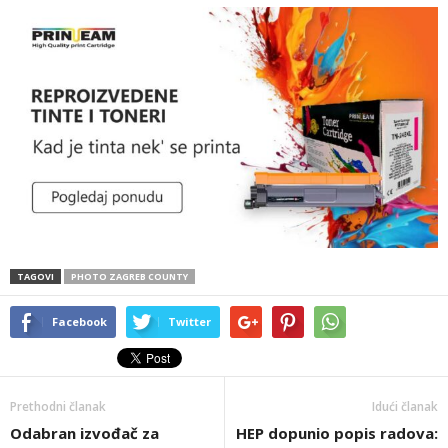
TAGOVI
PHOTO ZAGREB COUNTY
Facebook
Twitter
Prethodni članak
Idući članak
Odabran izvođač za
HEP dopunio popis radova: