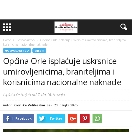
Home
Gospodarstvo
Općina Orle isplaćuje uskrsnice umirovljenicima, braniteljima i
korisnicima nacionalne naknade
GOSPODARSTVO
VIJESTI
Općina Orle isplaćuje uskrsnice
umirovljenicima, braniteljima i
korisnicima nacionalne naknade
Isplata će trajati od 7. do 16. travnja
Autor:
Kronike Velike Gorice
-
20. ožujka 2025
Facebook
Twitter