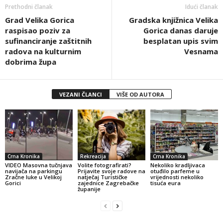
Prethodni članak
Idući članak
Grad Velika Gorica
Gradska knjižnica Velika
raspisao poziv za
Gorica danas daruje
sufinanciranje zaštitnih
besplatan upis svim
radova na kulturnim
Vesnama
dobrima župa
VEZANI ČLANCI
VIŠE OD AUTORA
Crna Kronika
Rekreacija
Crna Kronika
VIDEO Masovna tučnjava
Volite fotografirati?
Nekoliko kradljivaca
navijača na parkingu
Prijavite svoje radove na
otuđilo parfeme u
Zračne luke u Velikoj
natječaj Turističke
vrijednosti nekoliko
Gorici
zajednice Zagrebačke
tisuća eura
županije