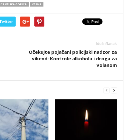
ICA VELIKA GORICA
VESNA
Twitter
Idući članak
Očekujte pojačani policijski nadzor za
vikend: Kontrole alkohola i droga za
volanom