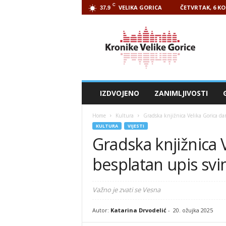
C
VELIKA GORICA
ČETVRTAK, 6 KO
37.9
Kronike
Velike
Gorice
IZDVOJENO
ZANIMLJIVOSTI
Home
Kultura
Gradska knjižnica Velika Gorica d
KULTURA
VIJESTI
Gradska knjižnica 
besplatan upis s
Važno je zvati se Vesna
Autor:
Katarina Drvodelić
-
20. ožujka 2025