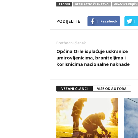
TAGOVI
BESPLATNO ČLANSTVO
GRADSKA KNJIŽN
PODIJELITE
Facebook
Prethodni članak
Općina Orle isplaćuje uskrsnice
umirovljenicima, braniteljima i
korisnicima nacionalne naknade
VEZANI ČLANCI
VIŠE OD AUTORA