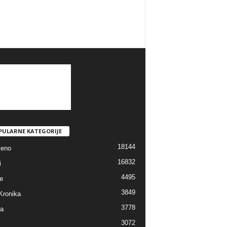
PULARNE KATEGORIJE
18144
jeno
16832
i
4495
e
3849
Kronika
3778
ra
3072