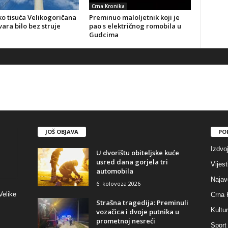
Crna Kronika
o tisuća Velikogoričana
Preminuo maloljetnik koji je
ara bilo bez struje
pao s električnog romobila u
Gudcima
JOŠ OBJAVA
PO
Izdvo
U dvorištu obiteljske kuće
usred dana gorjela tri
Vijest
automobila
Najav
6. kolovoza 2026
Velike
Crna 
Strašna tragedija: Preminuli
Kultu
vozačica i dvoje putnika u
prometnoj nesreći
Sport