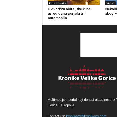
Crna Kronika
Vijesti
U dvorištu obiteljske kuće
Nekolik
usred dana gorjela tri
zbog kv
automobila
Multimedijski portal koji donosi aktualnosti iz 
Gorice i Turopolja
Contact us:
kronikevg@kronikevg.com