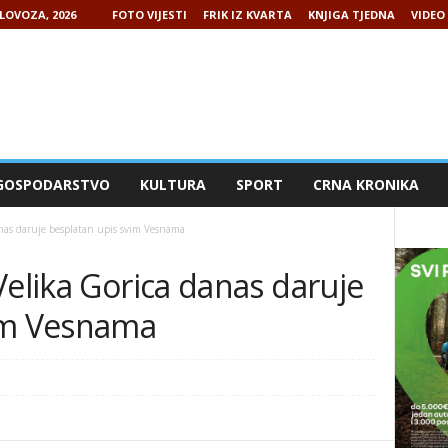
LOVOZA, 2026
FOTO VIJESTI
FRIK IZ KVARTA
KNJIGA TJEDNA
VIDEO 
GOSPODARSTVO
KULTURA
SPORT
CRNA KRONIKA
anas daruje besplatan upis svim Vesnama
Velika Gorica danas daruje
vim Vesnama