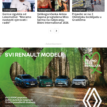
Izdvojeno
Izdvojeno
Izdvojeno
Gorica izgubila od
Velikogoričanka Antea
Prijavite se na 2.
Lokomotive: “Moramo
Šapina proglašena Miss
Obiteljsku biciklijadu u
nastaviti vjerovati i
šarma na natjecanju
Gradićima
raditi”
Bikini International 2026.
- Advertisement -