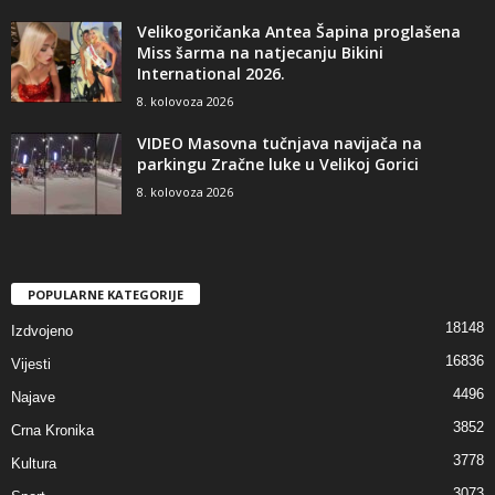
Velikogoričanka Antea Šapina proglašena
Miss šarma na natjecanju Bikini
International 2026.
8. kolovoza 2026
VIDEO Masovna tučnjava navijača na
parkingu Zračne luke u Velikoj Gorici
8. kolovoza 2026
POPULARNE KATEGORIJE
18148
Izdvojeno
16836
Vijesti
4496
Najave
3852
Crna Kronika
3778
Kultura
3073