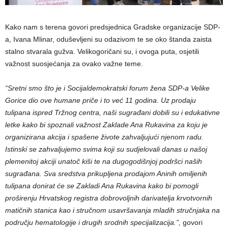
Kako nam s terena govori predsjednica Gradske organizacije SDP-
a, Ivana Mlinar, oduševljeni su odazivom te se oko štanda zaista
stalno stvarala gužva. Velikogoričani su, i ovoga puta, osjetili
važnost suosjećanja za ovako važne teme.
“Sretni smo što je i Socijaldemokratski forum žena SDP-a Velike
Gorice dio ove humane priče i to već 11 godina. Uz prodaju
tulipana ispred Tržnog centra, naši sugrađani dobili su i edukativne
letke kako bi spoznali važnost Zaklade Ana Rukavina za koju je
organizirana akcija i spašene živote zahvaljujući njenom radu.
Istinski se zahvaljujemo svima koji su sudjelovali danas u našoj
plemenitoj akciji unatoč kiši te na dugogodišnjoj podršci naših
sugrađana. Sva sredstva prikupljena prodajom Aninih omiljenih
tulipana donirat će se Zakladi Ana Rukavina kako bi pomogli
proširenju Hrvatskog registra dobrovoljnih darivatelja krvotvornih
matičnih stanica kao i stručnom usavršavanja mladih stručnjaka na
području hematologije i drugih srodnih specijalizacija.”,
govori