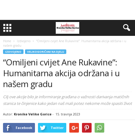
Home
Izdvojeno
“Omiljeni cvijet Ane Rukavine”: Humanitarna akcija održana i u
našem gradu
IZDVOJENO
VELIKOGORIČANI NA DJELU
“Omiljeni cvijet Ane Rukavine”:
Humanitarna akcija održana i u
našem gradu
Cilj ove akcije bilo je informiranje građana o važnosti darivanja matičnih
stanica te činjenice kako jedan naš mali potez nekome može spasiti život
Autor:
Kronike Velike Gorice
-
15. travnja 2023
Facebook
Twitter