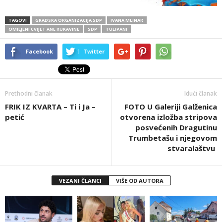
TAGOVI
GRADSKA ORGANIZACIJA SDP
IVANA MLINAR
OMILJENI CVIJET ANE RUKAVINE
SDP
TULIPANI
Facebook
Twitter
Prethodni članak
Idući članak
FRIK IZ KVARTA – Ti i Ja –
FOTO U Galeriji Galženica
petić
otvorena izložba stripova
posvećenih Dragutinu
Trumbetašu i njegovom
stvaralaštvu
VEZANI ČLANCI
VIŠE OD AUTORA