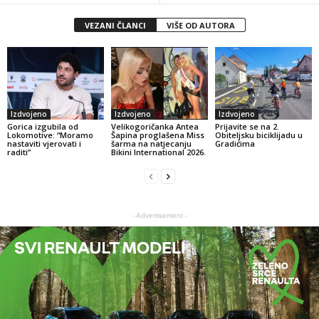
VEZANI ČLANCI
VIŠE OD AUTORA
Izdvojeno
Izdvojeno
Izdvojeno
Gorica izgubila od
Velikogoričanka Antea
Prijavite se na 2.
Lokomotive: “Moramo
Šapina proglašena Miss
Obiteljsku biciklijadu u
nastaviti vjerovati i
šarma na natjecanju
Gradićima
raditi”
Bikini International 2026.
- Advertisement -