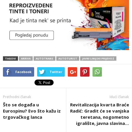
TAGOVI
ARRIVA
AUTOTRANS
AUTOTURIST
JAVNI LINIJSKI PRIJEVOZ
Facebook
Twitter
Prethodni članak
Idući članak
Što se događa u
Revitalizacija kvarta Braće
Eurospinu? Evo što kažu iz
Radić: Gradit će se vanjska
trgovačkog lanca
teretana, nogometno
igralište, javna slavina…