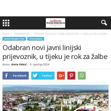
Home
Gospodarstvo
Odabran novi javni linijski prijevoznik, u tijeku je rok za žalbe
GOSPODARSTVO
IZDVOJENO
Odabran novi javni linijski
prijevoznik, u tijeku je rok za žalbe
Autor:
Ante Vekić
-
9. siječnja 2024
Facebook
Twitter