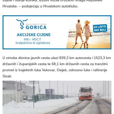
uvjete i stanje kolnika, izuzev vozila oružanih snaga Republike
Hrvatske. – podsjećaju u Hrvatskom autoklubu.
U zimske dionice javnih cesta ulazi 839,2 km autocesta i 1523,3 km
državnih i županijskih cesta te 68,1 km državnih cesta za tranzitni
promet iz trajektnih luka Vukovar, Osijek, odnosno luke i rafinerije
Sisak.