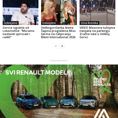
Izdvojeno
Izdvojeno
Crna Kronika
Gorica izgubila od
Velikogoričanka Antea
VIDEO Masovna tučnjava
Lokomotive: “Moramo
Šapina proglašena Miss
navijača na parkingu
nastaviti vjerovati i
šarma na natjecanju
Zračne luke u Velikoj
raditi”
Bikini International 2026.
Gorici
- Advertisement -