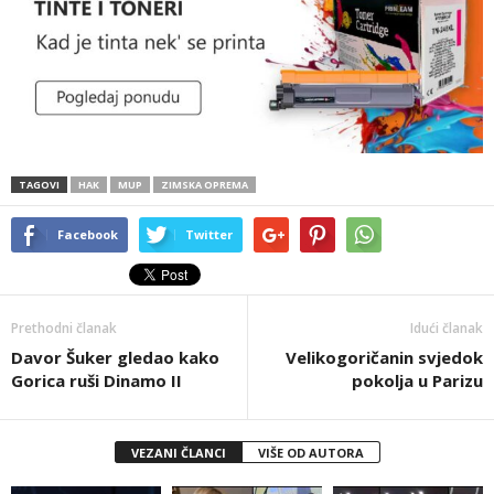
TAGOVI
HAK
MUP
ZIMSKA OPREMA
Facebook
Twitter
Prethodni članak
Idući članak
Davor Šuker gledao kako
Velikogoričanin svjedok
Gorica ruši Dinamo II
pokolja u Parizu
VEZANI ČLANCI
VIŠE OD AUTORA