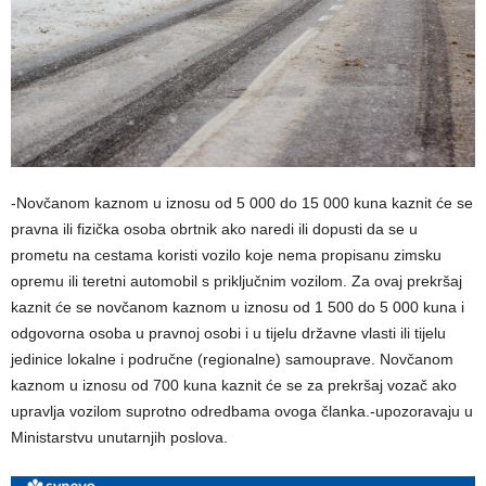
-Novčanom kaznom u iznosu od 5 000 do 15 000 kuna kaznit će se
pravna ili fizička osoba obrtnik ako naredi ili dopusti da se u
prometu na cestama koristi vozilo koje nema propisanu zimsku
opremu ili teretni automobil s priključnim vozilom. Za ovaj prekršaj
kaznit će se novčanom kaznom u iznosu od 1 500 do 5 000 kuna i
odgovorna osoba u pravnoj osobi i u tijelu državne vlasti ili tijelu
jedinice lokalne i područne (regionalne) samouprave. Novčanom
kaznom u iznosu od 700 kuna kaznit će se za prekršaj vozač ako
upravlja vozilom suprotno odredbama ovoga članka.-upozoravaju u
Ministarstvu unutarnjih poslova.