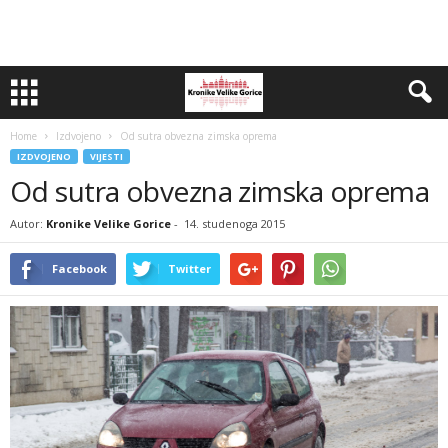
Home
Izdvojeno
Od sutra obvezna zimska oprema
IZDVOJENO
VIJESTI
Od sutra obvezna zimska oprema
Autor:
Kronike Velike Gorice
-
14. studenoga 2015
Facebook
Twitter