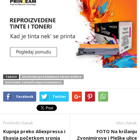
TAGOVI
DEZINSEKCIJA KOMARACA VELIKA GORICA
RASPORED ZAPRAŠIVANJA KOKMARACA
Facebook
Twitter
Prethodni članak
Idući članak
Kupnja preko Aliexpressa i
FOTO Na križanju
Ebayja početkom srpnja
Zvonimirove i Pleške ulice