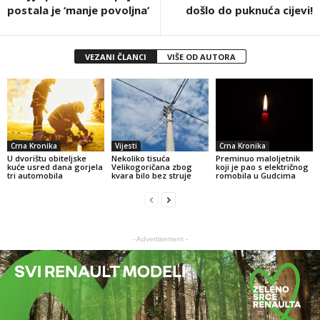
postala je ‘manje povoljna’
došlo do puknuća cijevi!
VEZANI ČLANCI
VIŠE OD AUTORA
Crna Kronika
Vijesti
Crna Kronika
U dvorištu obiteljske
Nekoliko tisuća
Preminuo maloljetnik
kuće usred dana gorjela
Velikogoričana zbog
koji je pao s električnog
tri automobila
kvara bilo bez struje
romobila u Gudcima
- Advertisement -