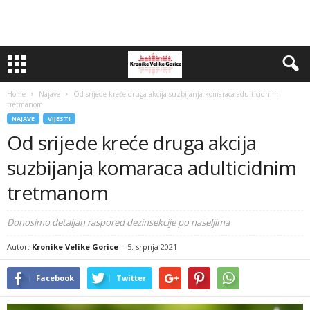
Home
Najave
Od srijede kreće druga akcija suzbijanja komaraca adulticidnim
tretmanom
NAJAVE
VIJESTI
Od srijede kreće druga akcija
suzbijanja komaraca adulticidnim
tretmanom
Donosimo detaljan raspored dezinsekcije po naseljima
Autor:
Kronike Velike Gorice
-
5. srpnja 2021
Facebook
Twitter