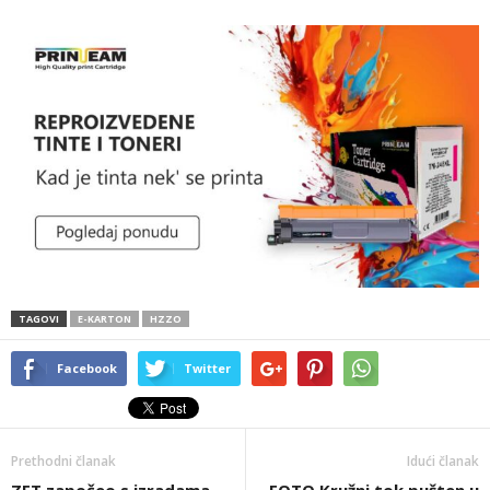
TAGOVI
E-KARTON
HZZO
Facebook
Twitter
Prethodni članak
Idući članak