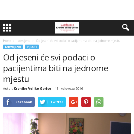
Home
Izdvojeno
Od jeseni će svi podaci o pacijentima biti na jednome mjestu
IZDVOJENO
VIJESTI
Od jeseni će svi podaci o
pacijentima biti na jednome
mjestu
Autor:
Kronike Velike Gorice
-
18. kolovoza 2016
Facebook
Twitter