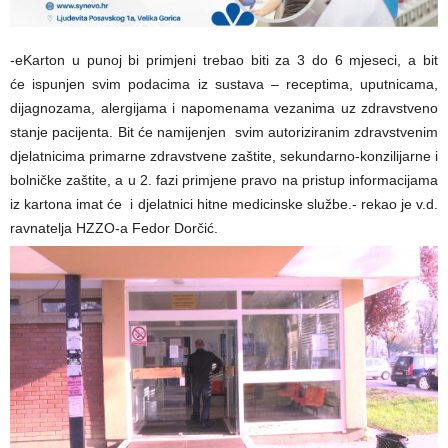
-eKarton u punoj bi primjeni trebao biti za 3 do 6 mjeseci, a bit
će ispunjen svim podacima iz sustava – receptima, uputnicama,
dijagnozama, alergijama i napomenama vezanima uz zdravstveno
stanje pacijenta. Bit će namijenjen svim autoriziranim zdravstvenim
djelatnicima primarne zdravstvene zaštite, sekundarno-konzilijarne i
bolničke zaštite, a u 2. fazi primjene pravo na pristup informacijama
iz kartona imat će i djelatnici hitne medicinske službe.- rekao je v.d.
ravnatelja HZZO-a Fedor Dorčić.