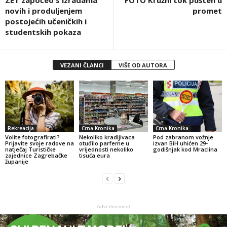
ZET započeo s izradama
FOTO Kružni tok pušten u
novih i produljenjem
promet
postojećih učeničkih i
studentskih pokaza
VEZANI ČLANCI
VIŠE OD AUTORA
Rekreacija
Crna Kronika
Crna Kronika
Volite fotografirati?
Nekoliko kradljivaca
Pod zabranom vožnje
Prijavite svoje radove na
otuđilo parfeme u
izvan BiH uhićen 29-
natječaj Turističke
vrijednosti nekoliko
godišnjak kod Mraclina
zajednice Zagrebačke
tisuća eura
županije
- Advertisement -