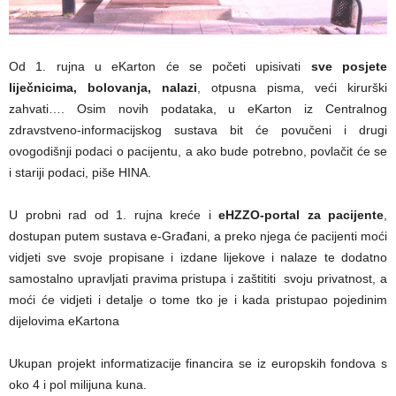
Od 1. rujna u eKarton će se početi upisivati
sve posjete
liječnicima, bolovanja, nalazi
, otpusna pisma, veći kirurški
zahvati…. Osim novih podataka, u eKarton iz Centralnog
zdravstveno-informacijskog sustava bit će povučeni i drugi
ovogodišnji podaci o pacijentu, a ako bude potrebno, povlačit će se
i stariji podaci, piše HINA.
U probni rad od 1. rujna kreće i
eHZZO-portal za pacijente
,
dostupan putem sustava e-Građani, a preko njega će pacijenti moći
vidjeti sve svoje propisane i izdane lijekove i nalaze te dodatno
samostalno upravljati pravima pristupa i zaštititi svoju privatnost, a
moći će vidjeti i detalje o tome tko je i kada pristupao pojedinim
dijelovima eKartona
Ukupan projekt informatizacije financira se iz europskih fondova s
oko 4 i pol milijuna kuna.