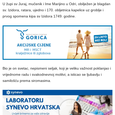
U župi sv Juraj, mučenik i Ime Marijino u Odri, obilježen je blagdan
sv. Izidora, ratara, ujedno i 170. obljetnica kapelice uz groblje i
prvog spomena kipa sv Izidora 1749. godine.
Bio je on svetac, nepismeni seljak, koji je veliku važnost poklanjao i
vrijednome radu i svakodnevnoj molitvi, a isticao se ljubavlju i
samilošću prema siromasima.