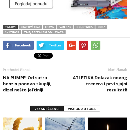
TAGOVI
BRATOVŠTINA
CRKVA
IVAN NAĐ
OBLJETNICA
ODRA
SV.IZIDOR
ZMAJ BREZANSKI OD HRVATA
Facebook
Twitter
Prethodni članak
Idući članak
NA PUMPE! Od sutra
ATLETIKA Dolazak novog
benzin ponovo skuplji,
trenera i prvi sjajni
dizel nešto jeftiniji
rezultati!
VEZANI ČLANCI
VIŠE OD AUTORA