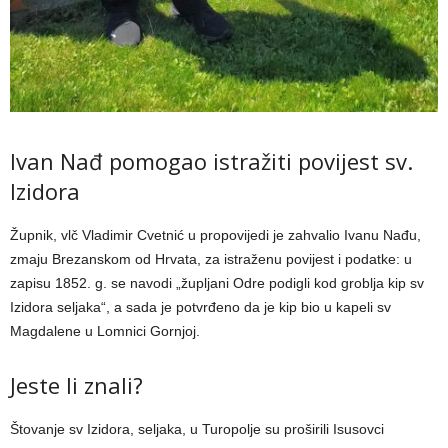
Ivan Nađ pomogao istražiti povijest sv.
Izidora
Župnik, vlč Vladimir Cvetnić u propovijedi je zahvalio Ivanu Nađu,
zmaju Brezanskom od Hrvata, za istraženu povijest i podatke: u
zapisu 1852. g. se navodi „župljani Odre podigli kod groblja kip sv
Izidora seljaka“, a sada je potvrđeno da je kip bio u kapeli sv
Magdalene u Lomnici Gornjoj.
Jeste li znali?
Štovanje sv Izidora, seljaka, u Turopolje su proširili Isusovci