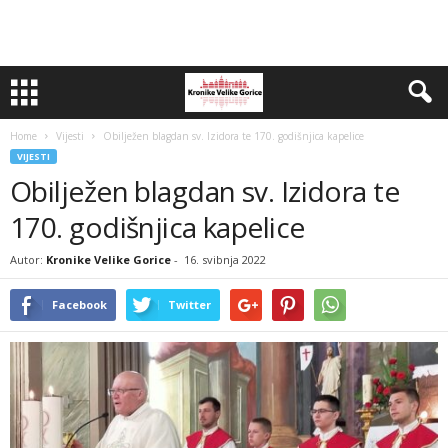
Home
Vijesti
Obilježen blagdan sv. Izidora te 170. godišnjica kapelice
VIJESTI
Obilježen blagdan sv. Izidora te
170. godišnjica kapelice
Autor:
Kronike Velike Gorice
-
16. svibnja 2022
Facebook
Twitter