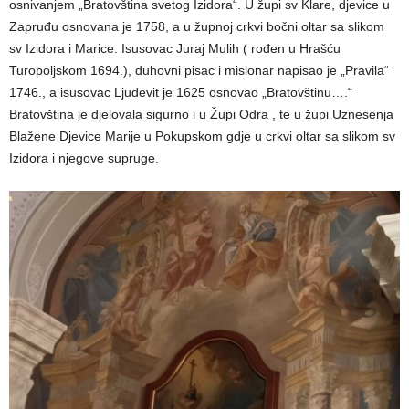
osnivanjem „Bratovština svetog Izidora“. U župi sv Klare, djevice u
Zapruđu osnovana je 1758, a u župnoj crkvi bočni oltar sa slikom
sv Izidora i Marice. Isusovac Juraj Mulih ( rođen u Hrašću
Turopoljskom 1694.), duhovni pisac i misionar napisao je „Pravila“
1746., a isusovac Ljudevit je 1625 osnovao „Bratovštinu….“
Bratovština je djelovala sigurno i u Župi Odra , te u župi Uznesenja
Blažene Djevice Marije u Pokupskom gdje u crkvi oltar sa slikom sv
Izidora i njegove supruge.