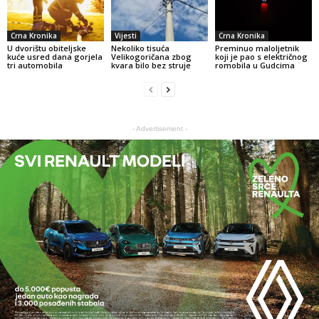
Crna Kronika
Vijesti
Crna Kronika
U dvorištu obiteljske
Nekoliko tisuća
Preminuo maloljetnik
kuće usred dana gorjela
Velikogoričana zbog
koji je pao s električnog
tri automobila
kvara bilo bez struje
romobila u Gudcima
- Advertisement -