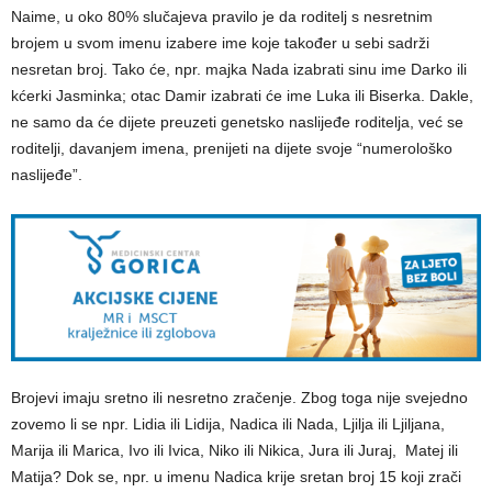
Naime, u oko 80% slučajeva pravilo je da roditelj s nesretnim
brojem u svom imenu izabere ime koje također u sebi sadrži
nesretan broj. Tako će, npr. majka Nada izabrati sinu ime Darko ili
kćerki Jasminka; otac Damir izabrati će ime Luka ili Biserka. Dakle,
ne samo da će dijete preuzeti genetsko naslijeđe roditelja, već se
roditelji, davanjem imena, prenijeti na dijete svoje
“numerološko
naslijeđe”
.
Brojevi
imaju sretno ili nesretno zračenje
. Zbog toga nije svejedno
zovemo li se npr. Lidia ili Lidija, Nadica ili Nada, Ljilja ili Ljiljana,
Marija ili Marica, Ivo ili Ivica, Niko ili Nikica, Jura ili Juraj, Matej ili
Matija? Dok se, npr. u imenu Nadica krije sretan broj 15 koji zrači