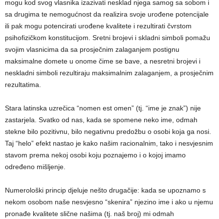
mogu kod svog vlasnika izazivati nesklad njega samog sa sobom i
sa drugima te nemogućnost da realizira svoje urođene potencijale
ili pak mogu potencirati urođene kvalitete i rezultirati čvrstom
psihofizičkom konstitucijom. Sretni brojevi i skladni simboli pomažu
svojim vlasnicima da sa prosječnim zalaganjem postignu
maksimalne domete u onome čime se bave, a nesretni brojevi i
neskladni simboli rezultiraju maksimalnim zalaganjem, a prosječnim
rezultatima.
Stara latinska uzrečica “nomen est omen” (tj.
“ime je znak”
) nije
zastarjela. Svatko od nas, kada se spomene neko ime, odmah
stekne bilo pozitivnu, bilo negativnu predožbu o osobi koja ga nosi.
Taj “helo” efekt nastao je kako našim racionalnim, tako i nesvjesnim
stavom prema nekoj osobi koju poznajemo i o kojoj imamo
određeno mišljenje.
Numerološki princip djeluje nešto drugačije: kada se upoznamo s
nekom osobom naše nesvjesno “skenira” njezino ime i ako u njemu
pronađe kvalitete slične našima (tj. naš broj) mi odmah