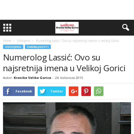
Home
Izdvojeno
Numerolog Lassić: Ovo su najsretnija imena u Velikoj Gorici
IZDVOJENO
ZANIMLJIVOSTI
Numerolog Lassić: Ovo su
najsretnija imena u Velikoj Gorici
Autor:
Kronike Velike Gorice
-
24. kolovoza 2015
Facebook
Twitter