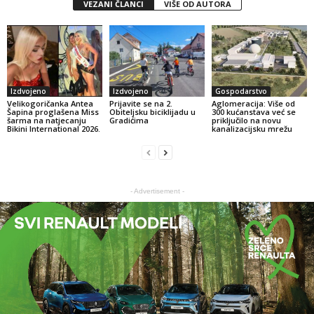
VEZANI ČLANCI
VIŠE OD AUTORA
Izdvojeno
Izdvojeno
Gospodarstvo
Velikogoričanka Antea
Prijavite se na 2.
Aglomeracija: Više od
Šapina proglašena Miss
Obiteljsku biciklijadu u
300 kućanstava već se
šarma na natjecanju
Gradićima
priključilo na novu
Bikini International 2026.
kanalizacijsku mrežu
- Advertisement -