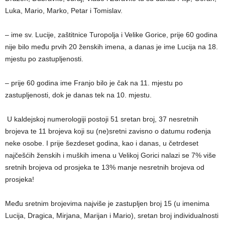
Luka, Mario, Marko, Petar i Tomislav.
– ime sv. Lucije, zaštitnice Turopolja i Velike Gorice, prije 60 godina
nije bilo među prvih 20 ženskih imena, a danas je ime Lucija na 18.
mjestu po zastupljenosti.
– prije 60 godina ime Franjo bilo je čak na 11. mjestu po
zastupljenosti, dok je danas tek na 10. mjestu.
U kaldejskoj numerologiji postoji 51 sretan broj, 37 nesretnih
brojeva te 11 brojeva koji su (ne)sretni zavisno o datumu rođenja
neke osobe. I prije šezdeset godina, kao i danas, u četrdeset
najčešćih ženskih i muških imena u Velikoj Gorici nalazi se 7%
više
sretnih
brojeva od prosjeka te 13%
manje nesretnih
brojeva od
prosjeka!
Među sretnim brojevima najviše je zastupljen broj 15 (u imenima
Lucija, Dragica, Mirjana, Marijan i Mario), sretan broj individualnosti