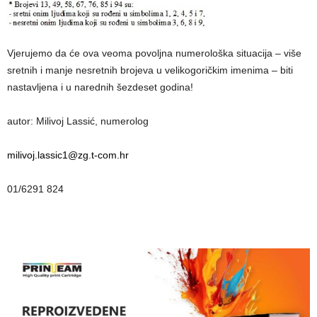
Vjerujemo da će ova veoma povoljna numerološka situacija – više
sretnih i manje nesretnih brojeva u velikogoričkim imenima – biti
nastavljena i u narednih šezdeset godina!
autor: Milivoj Lassić, numerolog
milivoj.lassic1@zg.t-com.hr
01/6291 824