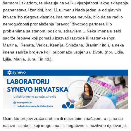
šarmom i skladom, te ukazuje na veliku vjerojatnost lakog sklapanja
poznanstava i ženidbi, broj 11 u imenu Nada jedan je od glavnih
krivaca što njegova vlasnica ima mnoge nevolje, bilo da se radi o
nemogućnosti pronalaženja “pravog” životnog partnera ili o
problemima sa stanom, poslom, zdravljem… Neka imena u sebi
sadrže brojeve koji pomažu izazvati razvode ili rastanke (npr.
Martina, Renata, Verica, Ksenija, Snježana, Branimir itd.), a neka
imena sadrže brojeve koji pripomažu uspjehu u životu (npr. Lidia,
Ljilja, Marija, Jura, Tin itd.).
Osim što brojevi zrače sretnim ili nesretnim značajem, u njima se
nalaze i
simboli
, koji
mogu imati ili negativno ili pozitivno djelovanje
: