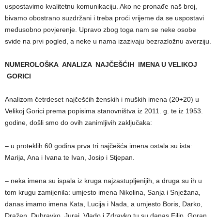
uspostavimo kvalitetnu komunikaciju. Ako ne pronađe naš broj,
bivamo obostrano suzdržani i treba proći vrijeme da se uspostavi
međusobno povjerenje. Upravo zbog toga nam se neke osobe
svide na prvi pogled, a neke u nama izazivaju bezrazložnu averziju.
NUMEROLOŠKA ANALIZA NAJČEŠĆIH IMENA U VELIKOJ
GORICI
Analizom četrdeset najčešćih ženskih i muških imena (20+20) u
Velikoj Gorici prema popisima stanovništva iz 2011. g. te iz 1953.
godine, došli smo do ovih zanimljivih zaključaka:
– u proteklih 60 godina prva tri najčešća imena ostala su ista:
Marija, Ana i Ivana te Ivan, Josip i Stjepan.
– neka imena su ispala iz kruga najzastupljenijih, a druga su ih u
tom krugu zamijenila: umjesto imena Nikolina, Sanja i Snježana,
danas imamo imena Kata, Lucija i Nada, a umjesto Boris, Darko,
Dražen, Dubravko, Juraj, Vlado i Zdravko tu su danas Filip, Goran,