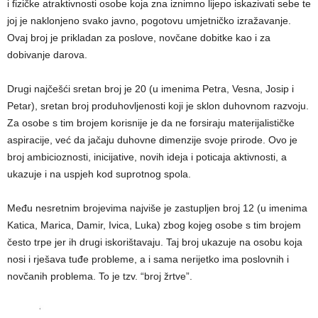
i fizičke atraktivnosti osobe koja zna iznimno lijepo iskazivati sebe te
joj je naklonjeno svako javno, pogotovu umjetničko izražavanje.
Ovaj broj je prikladan za poslove, novčane dobitke kao i za
dobivanje darova.
Drugi najčešći sretan broj je 20 (u imenima Petra, Vesna, Josip i
Petar), sretan broj produhovljenosti koji je sklon duhovnom razvoju.
Za osobe s tim brojem korisnije je da ne forsiraju materijalističke
aspiracije, već da jačaju duhovne dimenzije svoje prirode. Ovo je
broj ambicioznosti, inicijative, novih ideja i poticaja aktivnosti, a
ukazuje i na uspjeh kod suprotnog spola.
Među nesretnim brojevima najviše je zastupljen broj 12 (u imenima
Katica, Marica, Damir, Ivica, Luka) zbog kojeg osobe s tim brojem
često trpe jer ih drugi iskorištavaju. Taj broj ukazuje na osobu koja
nosi i rješava tuđe probleme, a i sama nerijetko ima poslovnih i
novčanih problema. To je tzv. “broj žrtve”.