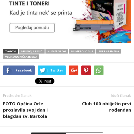
TAGOVI
MILIVOJ LASSIĆ
NUMEROLOG
NUMEROLOGIJA
SRETNA IMENA
VELIKOGORIČKA IMENA
Facebook
Twitter
Prethodni članak
Idući članak
FOTO Općina Orle
Club 100 obilježio prvi
proslavila svoj dan i
rođendan
blagdan sv. Bartola