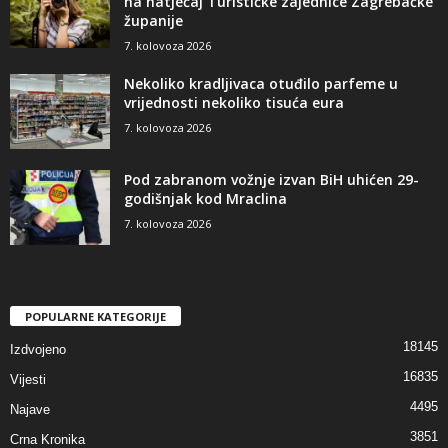
na natječaj Turističke zajednice Zagrebačke
županije
7. kolovoza 2026
Nekoliko kradljivaca otuđilo parfeme u
vrijednosti nekoliko tisuća eura
7. kolovoza 2026
Pod zabranom vožnje izvan BiH uhićen 29-
godišnjak kod Mraclina
7. kolovoza 2026
POPULARNE KATEGORIJE
18145
Izdvojeno
16835
Vijesti
4495
Najave
3851
Crna Kronika