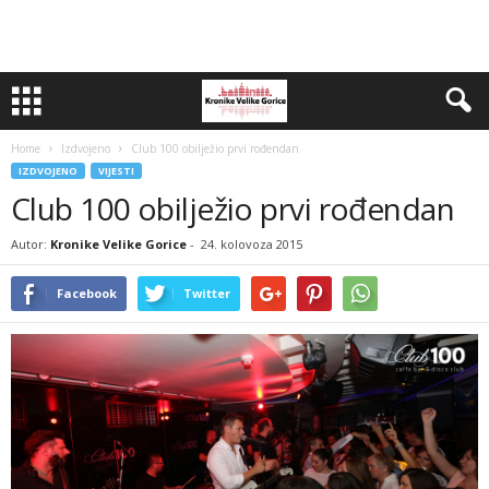
Home
Izdvojeno
Club 100 obilježio prvi rođendan
IZDVOJENO
VIJESTI
Club 100 obilježio prvi rođendan
Autor:
Kronike Velike Gorice
-
24. kolovoza 2015
Facebook
Twitter