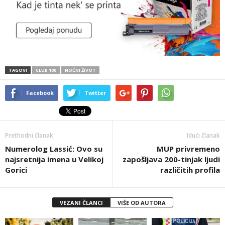
TAGOVI
CLUB 100
NOĆNI ŽIVOT
Facebook
Twitter
Prethodni članak
Idući članak
Numerolog Lassić: Ovo su
MUP privremeno
najsretnija imena u Velikoj
zapošljava 200-tinjak ljudi
Gorici
različitih profila
VEZANI ČLANCI
VIŠE OD AUTORA