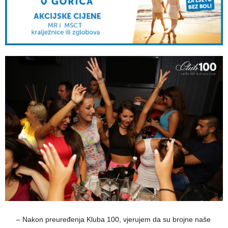
—–
– Nakon preuređenja Kluba 100, vjerujem da su brojne naše