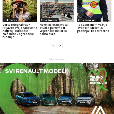
Rekreacija
Crna Kronika
Crna Kronika
Volite fotografirati?
Nekoliko kradljivaca
Pod zabranom vožnje
Prijavite svoje radove na
otuđilo parfeme u
izvan BiH uhićen 29-
natječaj Turističke
vrijednosti nekoliko
godišnjak kod Mraclina
zajednice Zagrebačke
tisuća eura
županije
- Advertisement -