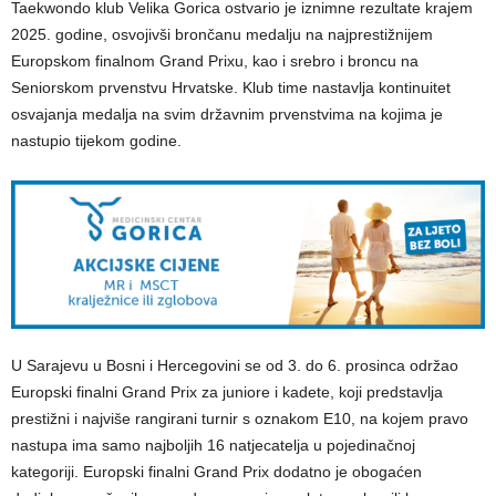
Taekwondo klub Velika Gorica ostvario je iznimne rezultate krajem
2025. godine, osvojivši brončanu medalju na najprestižnijem
Europskom finalnom Grand Prixu, kao i srebro i broncu na
Seniorskom prvenstvu Hrvatske. Klub time nastavlja kontinuitet
osvajanja medalja na svim državnim prvenstvima na kojima je
nastupio tijekom godine.
U Sarajevu u Bosni i Hercegovini se od 3. do 6. prosinca održao
Europski finalni Grand Prix za juniore i kadete, koji predstavlja
prestižni i najviše rangirani turnir s oznakom E10, na kojem pravo
nastupa ima samo najboljih 16 natjecatelja u pojedinačnoj
kategoriji. Europski finalni Grand Prix dodatno je obogaćen