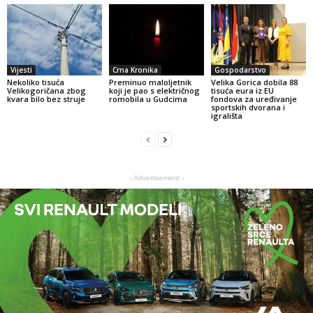
Vijesti
Crna Kronika
Gospodarstvo
Nekoliko tisuća
Preminuo maloljetnik
Velika Gorica dobila 88
Velikogoričana zbog
koji je pao s električnog
tisuća eura iz EU
kvara bilo bez struje
romobila u Gudcima
fondova za uređivanje
sportskih dvorana i
igrališta
- Advertisement -