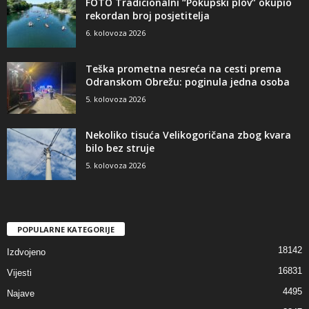
FOTO Tradicionalni “Pokupski plov” okupio
rekordan broj posjetitelja
6. kolovoza 2026
Teška prometna nesreća na cesti prema
Odranskom Obrežu: poginula jedna osoba
5. kolovoza 2026
Nekoliko tisuća Velikogoričana zbog kvara
bilo bez struje
5. kolovoza 2026
POPULARNE KATEGORIJE
18142
Izdvojeno
16831
Vijesti
4495
Najave