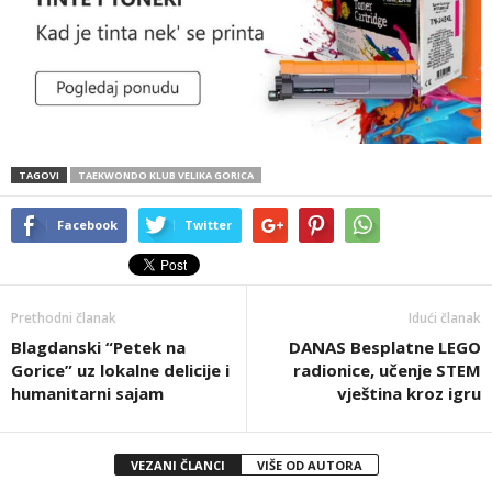
TAGOVI
TAEKWONDO KLUB VELIKA GORICA
Facebook
Twitter
Prethodni članak
Idući članak
Blagdanski “Petek na
DANAS Besplatne LEGO
Gorice” uz lokalne delicije i
radionice, učenje STEM
humanitarni sajam
vještina kroz igru
VEZANI ČLANCI
VIŠE OD AUTORA