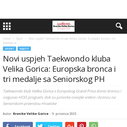
Home
Sport
Novi uspjeh Taekwondo kluba Velika Gorica: Europska bronca i tri
medalje sa...
SPORT
VIJESTI
Novi uspjeh Taekwondo kluba
Velika Gorica: Europska bronca i
tri medalje sa Seniorskog PH
Taekwondo klub Velika Gorica s Europskog Grand Prixa donio broncu i
osigurao HOO program, dok su juniorke osvojile srebro i broncu na
Seniorskom prvenstvu Hrvatske
Autor:
Kronike Velike Gorice
-
9. prosinca 2025
Facebook
Twitter