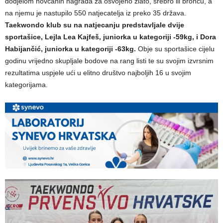
dodjelom novčanih nagrada za osvojeno zlato, srebro ili broncu, a
na njemu je nastupilo 550 natjecatelja iz preko 35 država.
Taekwondo klub su na natjecanju predstavljale dvije
sportašice, Lejla Lea Kajfeš, juniorka u kategoriji -59kg, i Dora
Habijančić, juniorka u kategoriji -63kg.
Obje su sportašice cijelu
godinu vrijedno skupljale bodove na rang listi te su svojim izvrsnim
rezultatima uspjele ući u elitno društvo najboljih 16 u svojim
kategorijama.