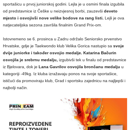
sportašicu u prvoj juniorskoj godini. Lejla je u osmini finala izgubila
od predstavnice iz Češke u neizvjesnoj borbi, zauzevši
deveto
mjesto i osvojivši nove velike bodove na rang listi.
Lejli je ova
natjecateljska sezona završila finalnim Grand Prix-om.
Istovremeno se 6. prosinca u Zadru održalo Seniorsko prvenstvo
Hrvatske, gdje je Taekwondo klub Velika Gorica nastupio sa
svoje
dvije juniorke i također osvojio medalje.
Katarina Bačurin
osvojila je srebrnu medalju,
izgubivši tek u finalu od predstavnice
iz Bjelovara, dok je
Lana Gavrilov osvojila brončanu medalju
u
kategoriji -49kg. Iz kluba izražavaju ponos na svoje sportašice,
ističući da promoviraju klub, Grad i sportsku zajednicu na najljepši i
najbolji način.