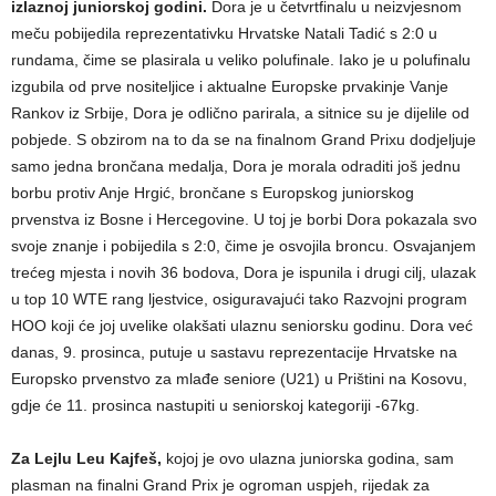
izlaznoj juniorskoj godini.
Dora je u četvrtfinalu u neizvjesnom
meču pobijedila reprezentativku Hrvatske Natali Tadić s 2:0 u
rundama, čime se plasirala u veliko polufinale. Iako je u polufinalu
izgubila od prve nositeljice i aktualne Europske prvakinje Vanje
Rankov iz Srbije, Dora je odlično parirala, a sitnice su je dijelile od
pobjede. S obzirom na to da se na finalnom Grand Prixu dodjeljuje
samo jedna brončana medalja, Dora je morala odraditi još jednu
borbu protiv Anje Hrgić, brončane s Europskog juniorskog
prvenstva iz Bosne i Hercegovine. U toj je borbi Dora pokazala svo
svoje znanje i pobijedila s 2:0, čime je osvojila broncu. Osvajanjem
trećeg mjesta i novih 36 bodova, Dora je ispunila i drugi cilj, ulazak
u top 10 WTE rang ljestvice, osiguravajući tako Razvojni program
HOO koji će joj uvelike olakšati ulaznu seniorsku godinu. Dora već
danas, 9. prosinca, putuje u sastavu reprezentacije Hrvatske na
Europsko prvenstvo za mlađe seniore (U21) u Prištini na Kosovu,
gdje će 11. prosinca nastupiti u seniorskoj kategoriji -67kg.
Za Lejlu Leu Kajfeš,
kojoj je ovo ulazna juniorska godina, sam
plasman na finalni Grand Prix je ogroman uspjeh, rijedak za