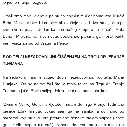
je jedne manje nezgode.
-Imali smo male kvarove pa su na pojedinim dionicama kod Ključić
Brda, Velike Mlake i Lomnice bila kašnjenja od dva sata, ali stigli
smo sve napraviti. Jedan kamion našeg kooperanta između Male
Bune i Mraclina nam se noćas poskliznuo pa smo ga morali vaditi
van. –saznajemo od Dragana Perića.
RODITELJI NEZADOVOLJNI ČIŠĆENJEM NA TRGU DR. FRANJE
TUĐMANA
Na redakciju nam je stigao dopis nezadovoljnog roditelja, Maria
Hunjaka. On se naime žali što je mala ralica na Trgu dr. Franje
Tuđmana jučer čistila snijeg dok su se djeca ondje sanjkala.
‘Živim u Velikoj Gorici, s djetetom imam do Trga Franje Tuđmana
pješice 10ak minuta, vukao sam ga na sanjkama do tamo po
stazama koje su SVE bile prekrivene debelim slojem snijega (inače
ga ne bih mogao niti vući). A onda dođemo na jedino mjesto u