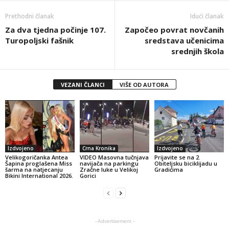
Prethodni članak
Idući članak
Za dva tjedna počinje 107.
Započeo povrat novčanih
Turopoljski fašnik
sredstava učenicima
srednjih škola
VEZANI ČLANCI
VIŠE OD AUTORA
Izdvojeno
Crna Kronika
Izdvojeno
Velikogoričanka Antea
VIDEO Masovna tučnjava
Prijavite se na 2.
Šapina proglašena Miss
navijača na parkingu
Obiteljsku biciklijadu u
šarma na natjecanju
Zračne luke u Velikoj
Gradićima
Bikini International 2026.
Gorici
- Advertisement -