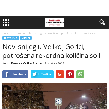
Home
Izdvojeno
Novi snijeg u Velikoj Gorici, potrošena rekordna količina soli
IZDVOJENO
VIJESTI
Novi snijeg u Velikoj Gorici,
potrošena rekordna količina soli
Autor:
Kronike Velike Gorice
-
7. siječnja 2016
Facebook
Twitter