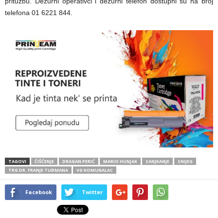
pritužbu. Dežurni operativci i dežurni telefon dostupni su na broj
telefona 01 6221 844.
TAGOVI
ČIŠĆENJE
DRAGAN PERIĆ
MARIO HUNJAK
SANJKANJE
SNIJEG
TRG DR. FRANJE TUĐMANA
VG KOMUNALAC
Facebook
Twitter