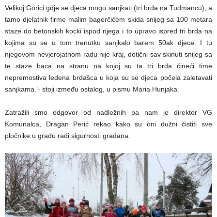
Velikoj Gorici gdje se djeca mogu sanjkati (tri brda na Tuđmancu), a
tamo djelatnik firme malim bagerčićem skida snijeg sa 100 metara
staze do betonskih kocki ispod njega i to upravo ispred tri brda na
kojima su se u tom trenutku sanjkalo barem 50ak djece. I tu
njegovom nevjerojatnom radu nije kraj, dotični sav skinuti snijeg sa
te staze baca na stranu na kojoj su ta tri brda čineći time
nepremostiva ledena brdašca u koja su se djeca počela zaletavati
sanjkama.’- stoji između ostalog, u pismu Maria Hunjaka.
Zatražili smo odgovor od nadležnih pa nam je direktor VG
Komunalca, Dragan Perić rekao kako su oni dužni čistiti sve
pločnike u gradu radi sigurnosti građana.