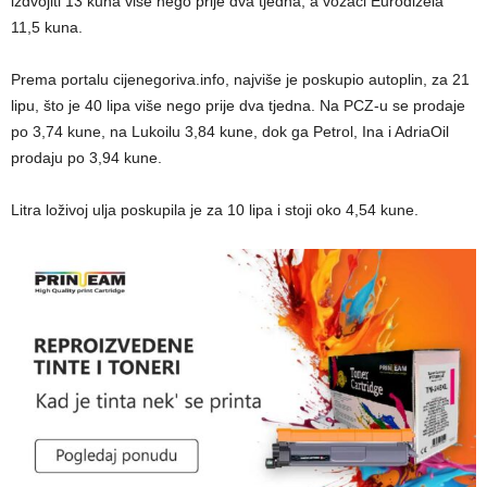
izdvojiti 13 kuna više nego prije dva tjedna, a vozači Eurodizela
11,5 kuna.
Prema portalu cijenegoriva.info, najviše je poskupio autoplin, za 21
lipu, što je 40 lipa više nego prije dva tjedna. Na PCZ-u se prodaje
po 3,74 kune, na Lukoilu 3,84 kune, dok ga Petrol, Ina i AdriaOil
prodaju po 3,94 kune.
Litra loživoj ulja poskupila je za 10 lipa i stoji oko 4,54 kune.