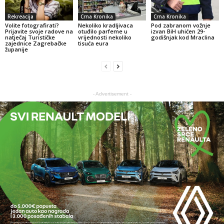
Rekreacija
Crna Kronika
Crna Kronika
Volite fotografirati?
Nekoliko kradljivaca
Pod zabranom vožnje
Prijavite svoje radove na
otuđilo parfeme u
izvan BiH uhićen 29-
natječaj Turističke
vrijednosti nekoliko
godišnjak kod Mraclina
zajednice Zagrebačke
tisuća eura
županije
- Advertisement -