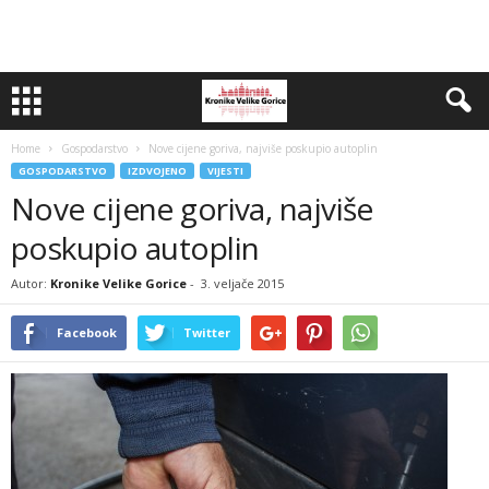
Home
Gospodarstvo
Nove cijene goriva, najviše poskupio autoplin
GOSPODARSTVO
IZDVOJENO
VIJESTI
Nove cijene goriva, najviše
poskupio autoplin
Autor:
Kronike Velike Gorice
-
3. veljače 2015
Facebook
Twitter