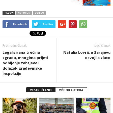
TAGOVI
AUTOPLIN
GORIVO
Facebook
Twitter
Prethodni članak
Idući članak
Legalizirana trećina
Natalia Lovrić u Sarajevu
zgrada, mnogima prijeti
osvojila zlato
odbijanje zahtjeva i
dolazak građevinske
inspekcije
VEZANI ČLANCI
VIŠE OD AUTORA