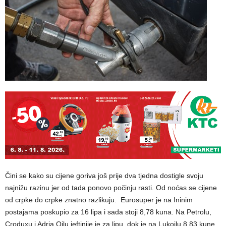
Čini se kako su cijene goriva još prije dva tjedna dostigle svoju
najnižu razinu jer od tada ponovo počinju rasti. Od noćas se cijene
od crpke do crpke znatno razlikuju. Eurosuper je na Ininim
postajama poskupio za 16 lipa i sada stoji 8,78 kuna. Na Petrolu,
Croduxu i Adria Oilu jeftinije je za lipu, dok je na Lukoilu 8,83 kune.