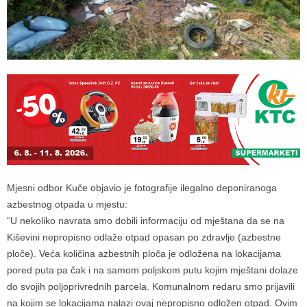
Mjesni odbor Kuče objavio je fotografije ilegalno deponiranoga
azbestnog otpada u mjestu:
“U nekoliko navrata smo dobili informaciju od mještana da se na
Kiševini nepropisno odlaže otpad opasan po zdravlje (azbestne
ploče). Veća količina azbestnih ploča je odložena na lokacijama
pored puta pa čak i na samom poljskom putu kojim mještani dolaze
do svojih poljoprivrednih parcela. Komunalnom redaru smo prijavili
na kojim se lokacijama nalazi ovaj nepropisno odložen otpad. Ovim