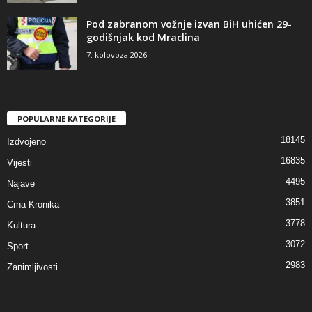
Pod zabranom vožnje izvan BiH uhićen 29-
godišnjak kod Mraclina
7. kolovoza 2026
POPULARNE KATEGORIJE
18145
Izdvojeno
16835
Vijesti
4495
Najave
3851
Crna Kronika
3778
Kultura
3072
Sport
2983
Zanimljivosti