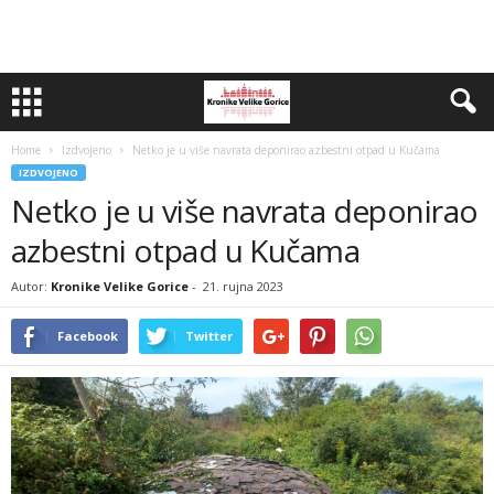
Home
Izdvojeno
Netko je u više navrata deponirao azbestni otpad u Kučama
IZDVOJENO
Netko je u više navrata deponirao
azbestni otpad u Kučama
Autor:
Kronike Velike Gorice
-
21. rujna 2023
Facebook
Twitter