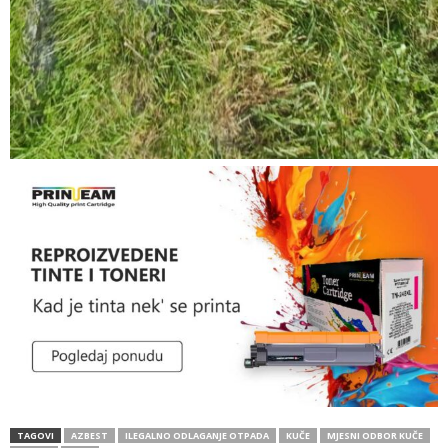
TAGOVI
AZBEST
ILEGALNO ODLAGANJE OTPADA
KUČE
MJESNI ODBOR KUČE