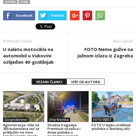
OTPAD
TOM
Facebook
Twitter
Prethodni članak
Idući članak
U naletu motocikla na
FOTO Nema gužve na
automobil u Vukovini
južnom izlazu iz Zagreba
ozlijeđen 40-godišnjak
VEZANI ČLANCI
VIŠE OD AUTORA
Gospodarstvo
Crna Kronika
FOTO VIJEST
Aglomeracija: Više od
Strašna tragedija:
FOTO U tijeku uređenje
300 kućanstava već se
Preminuli vozačica i
pločnika u Školskoj ulici
priključilo na novu
dvoje putnika u
kanalizacijsku mrežu
prometnoj nesreći