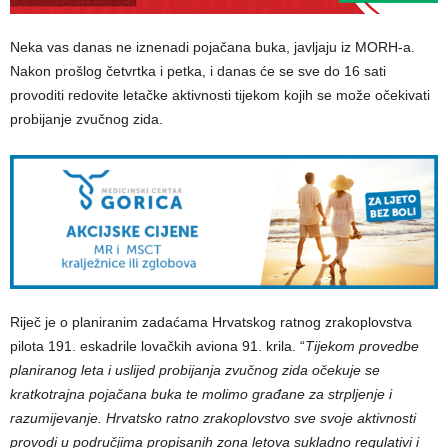
Neka vas danas ne iznenadi pojačana buka, javljaju iz MORH-a.
Nakon prošlog četvrtka i petka, i danas će se sve do 16 sati
provoditi redovite letačke aktivnosti tijekom kojih se može očekivati
probijanje zvučnog zida.
Riječ je o planiranim zadaćama Hrvatskog ratnog zrakoplovstva
pilota 191. eskadrile lovačkih aviona 91. krila. “
Tijekom provedbe
planiranog leta i uslijed probijanja zvučnog zida očekuje se
kratkotrajna pojačana buka te molimo građane za strpljenje i
razumijevanje. Hrvatsko ratno zrakoplovstvo sve svoje aktivnosti
provodi u područjima propisanih zona letova sukladno regulativi i