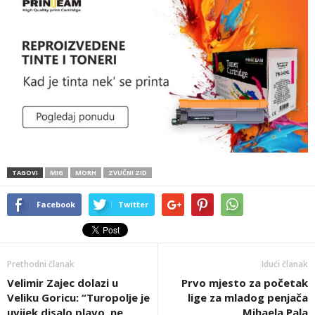
TAGOVI
MIG
MORH
ZVUČNI ZID
Facebook
Twitter
Prethodni članak
Idući članak
Velimir Zajec dolazi u
Prvo mjesto za početak
Veliku Goricu: “Turopolje je
lige za mladog penjača
uvijek disalo plavo, ne
Mihaela Pala