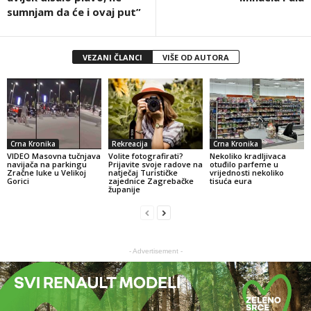
sumnjam da će i ovaj put”
VEZANI ČLANCI
VIŠE OD AUTORA
Crna Kronika
Rekreacija
Crna Kronika
VIDEO Masovna tučnjava
Volite fotografirati?
Nekoliko kradljivaca
navijača na parkingu
Prijavite svoje radove na
otuđilo parfeme u
Zračne luke u Velikoj
natječaj Turističke
vrijednosti nekoliko
Gorici
zajednice Zagrebačke
tisuća eura
županije
- Advertisement -