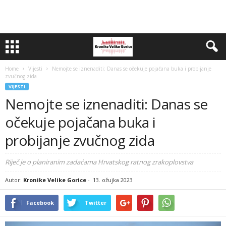
Home
Vijesti
Nemojte se iznenaditi: Danas se očekuje pojačana buka i probijanje
zvučnog zida
VIJESTI
Nemojte se iznenaditi: Danas se
očekuje pojačana buka i
probijanje zvučnog zida
Riječ je o planiranim zadaćama Hrvatskog ratnog zrakoplovstva
Autor:
Kronike Velike Gorice
-
13. ožujka 2023
Facebook
Twitter