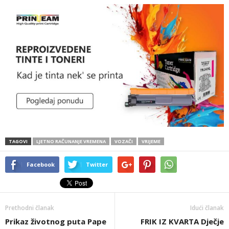
TAGOVI
LJETNO RAČUNANJE VREMENA
VOZAČI
VRIJEME
Facebook
Twitter
Prethodni članak
Idući članak
Prikaz životnog puta Pape
FRIK IZ KVARTA Dječje