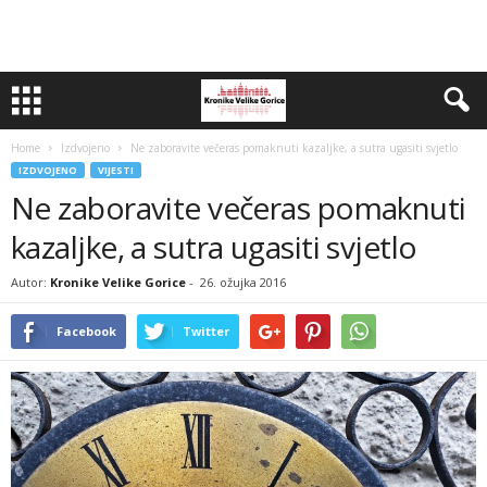
Home
Izdvojeno
Ne zaboravite večeras pomaknuti kazaljke, a sutra ugasiti svjetlo
IZDVOJENO
VIJESTI
Ne zaboravite večeras pomaknuti
kazaljke, a sutra ugasiti svjetlo
Autor:
Kronike Velike Gorice
-
26. ožujka 2016
Facebook
Twitter