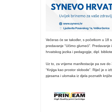
Večeras će se također, s početkom u 18 sa
predavanje “Učimo glumeći”. Predavanje i r
hrvatskog jezika i pedagogije, dipl. bibliote
Uz to, za vrijeme manifestacije pa sve do 3
“Knjiga kao prostor slobode”. Riječ je o izb
pjesama i ulomaka iz djela poznatih knjiže