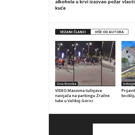
alkohola u krvi izazvao požar vlast
kuće
VEZANI ČLANCI
VIŠE OD AUTORA
Crna Kronika
Izdvoje
VIDEO Masovna tučnjava
Prijavi
navijača na parkingu Zračne
bicikli
luke u Velikoj Gorici