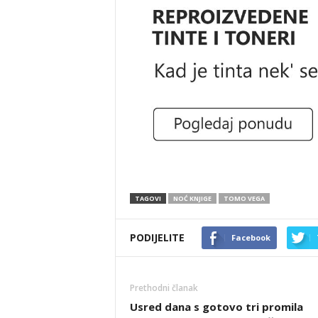
TAGOVI
NOĆ KNJIGE
TOMO VEGA
PODIJELITE
Facebook
Prethodni članak
Usred dana s gotovo tri promila