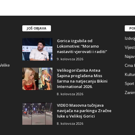
JOŠ OBJAVA
PO
Izdvo
Gorica izgubila od
Lokomotive: “Moramo
Vijest
nastaviti vjerovati i raditi”
Najav
9. kolovoza 2026
Velike
Crna 
Velikogoričanka Antea
Kultu
Šapina proglašena Miss
šarma na natjecanju Bikini
Sport
International 2026.
Zaniml
8. kolovoza 2026
VIDEO Masovna tučnjava
navijača na parkingu Zračne
luke u Velikoj Gorici
8. kolovoza 2026