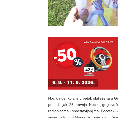
Noć knjige, koja je u petak obilježena u Gr
ponedjeljak, 25. travnja. Noć knjige je večer
radionicama i predstavljanjima. Početak i
susreti s Innom Moore te Tomislavom Šo