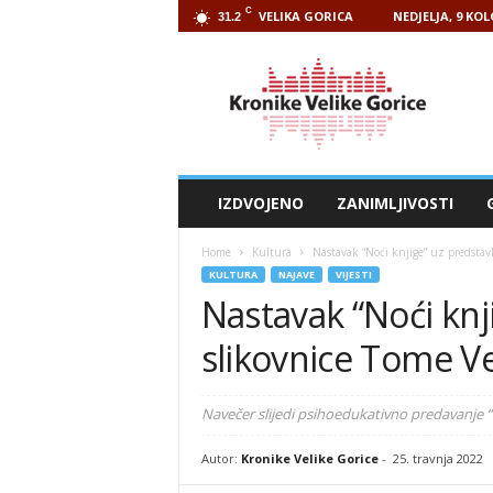
C
VELIKA GORICA
NEDJELJA, 9 KO
31.2
Kronike
Velike
Gorice
IZDVOJENO
ZANIMLJIVOSTI
Home
Kultura
Nastavak “Noći knjige” uz predstav
KULTURA
NAJAVE
VIJESTI
Nastavak “Noći knj
slikovnice Tome 
Navečer slijedi psihoedukativno predavanje 
Autor:
Kronike Velike Gorice
-
25. travnja 2022