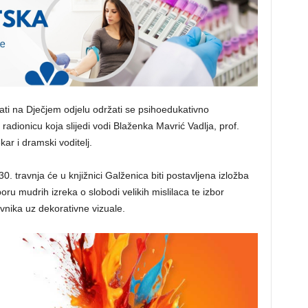
ti na Dječjem odjelu održati se psihoedukativno
adionicu koja slijedi vodi Blaženka Mavrić Vadlja, prof.
kar i dramski voditelj.
0. travnja će u knjižnici Galženica biti postavljena izložba
oru mudrih izreka o slobodi velikih mislilaca te izbor
vnika uz dekorativne vizuale.