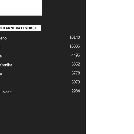
PULARNE KATEGORIJE
18148
jeno
16836
i
4496
e
3852
Kronika
3778
ra
3073
2984
jivosti