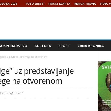
LOVOZA, 2026
FOTO VIJESTI
FRIK IZ KVARTA
KNJIGA TJEDNA
VIDEO V
GOSPODARSTVO
KULTURA
SPORT
CRNA KRONIKA
ljanje slikovnice Tome Vege na otvorenom
ige” uz predstavljanje
Vege na otvorenom
“Učimo glumeći”