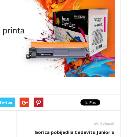
Twitter
Idući članak
Gorica pobijedila Cedevitu Junior u