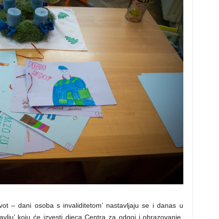
t – dani osoba s invaliditetom’ nastavljaju se i danas u
vlju’ koju će izvesti djeca Centra za odgoj i obrazovanje.