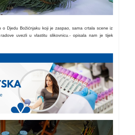
u o Djedu Božićnjaku koji je zaspao, sama crtala scene iz
adove uvezli u vlastitu slikovnicu.- opisala nam je tijek