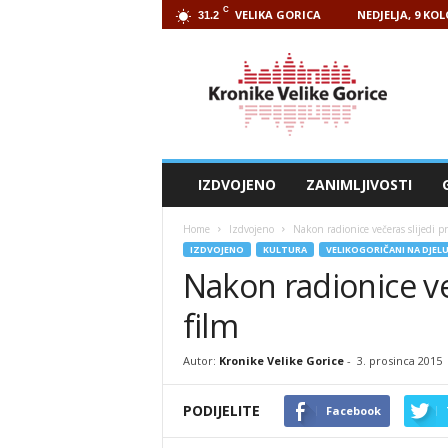
C
VELIKA GORICA
NEDJELJA, 9 KO
31.2
Kronike
Velike
Gorice
IZDVOJENO
ZANIMLJIVOSTI
Home
Izdvojeno
Nakon radionice večeras slijedi pr
IZDVOJENO
KULTURA
VELIKOGORIČANI NA DJEL
Nakon radionice več
film
Autor:
Kronike Velike Gorice
-
3. prosinca 2015
PODIJELITE
Facebook