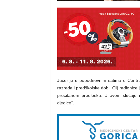
Jučer je u popodnevnim satima u Centru
razreda i predškolske dobi. Cilj radionice j
pročitanom predlošku. U ovom slučaju r
djedice“.