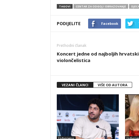
TAGOVI
CENTAR ZA ODGOJ I OBRAZOVANJE
DJEC
PODIJELITE
Facebook
Prethodni članak
Koncert jedne od najboljih hrvatski
violončelistica
VEZANI ČLANCI
VIŠE OD AUTORA
Izdvojeno
Izdvoje