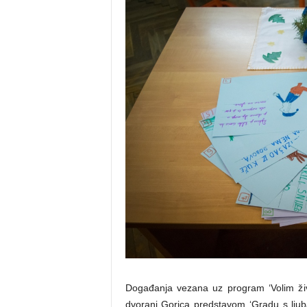
Događanja vezana uz program ‘Volim živo
dvorani Gorica predstavom ‘Gradu s ljuba