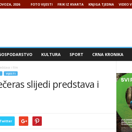
LOVOZA, 2026
FOTO VIJESTI
FRIK IZ KVARTA
KNJIGA TJEDNA
VIDEO V
GOSPODARSTVO
KULTURA
SPORT
CRNA KRONIKA
edstava i film
U
VIJESTI
eras slijedi predstava i
Twitter