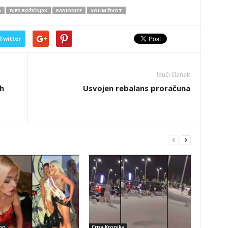
A
DJED BOŽIĆNJAK
RADIONICE
VOLIM ŽIVOT
Twitter
Idući članak
h
Usvojen rebalans proračuna
no
Crna Kronika