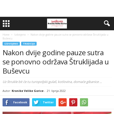
Home
Izdvojeno
Nakon dvije godine pauze sutra se ponovno održava Štruklijada u
Buševcu
IZDVOJENO
TRADICIJA
Nakon dvije godine pauze sutra
se ponovno održava Štruklijada u
Buševcu
Uz štrukle bit će tu turopoljski gulaš, kotlovina, domaće gibanice ...
Autor:
Kronike Velike Gorice
-
21. lipnja 2022
Facebook
Twitter