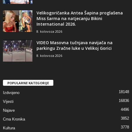
Velikogoričanka Antea Šapina proglašena
Miss šarma na natjecanju Bikini
International 2026.
8. kolovoza 2026
VIDEO Masovna tučnjava navijača na
parkingu Zračne luke u Velikoj Gorici
8. kolovoza 2026
POPULARNE KATEGORIJE
18148
Izdvojeno
16836
Vijesti
4496
Najave
3852
Crna Kronika
3778
Kultura