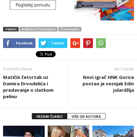
TAGOVI
BUŠEVSKA ŠTRUKLIJADA
ŠTRUKLIJADA
Facebook
Twitter
Prethodni članak
Idući članak
Matičin četvrtak uz
Novi igrač HNK Gorice
Damira Drvodelića i
postao je veznjak Edin
predavanje o slatkom
Julardžija
pelinu
VEZANI ČLANCI
VIŠE OD AUTORA