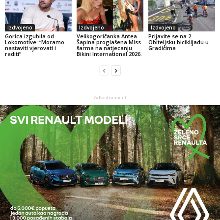
Izdvojeno
Izdvojeno
Izdvojeno
Gorica izgubila od
Velikogoričanka Antea
Prijavite se na 2.
Lokomotive: “Moramo
Šapina proglašena Miss
Obiteljsku biciklijadu u
nastaviti vjerovati i
šarma na natjecanju
Gradićima
raditi”
Bikini International 2026.
- Advertisement -