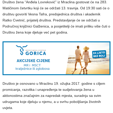
Društvo žena “Anđela Lovreković” iz Mraclina gostovat će na 283.
Matičinom četvrtku koji će se održati 13. travnja. Od 19:30 sati će o
društvu govoriti Vesna Tafra, predsjednica društva i akademik
Ratko Cvetnić, prijatelj društva. Predstavljanje će se održati u
Područnoj knjižnici Galženica, a posjetitelji će imati priliku više čuti o
Društvu žena koje djeluje već pet godina.
Društvo je osnovano u Mraclinu 19. ožujka 2017. godine s ciljem
promicanja, razvitka i unapređenja te sudjelovanja žena u
aktivnostima značajnim za napredak mjesta, suradnju sa svim
udrugama koje djeluju u njemu, a u svrhu poboljšanja životnih
uvjeta.