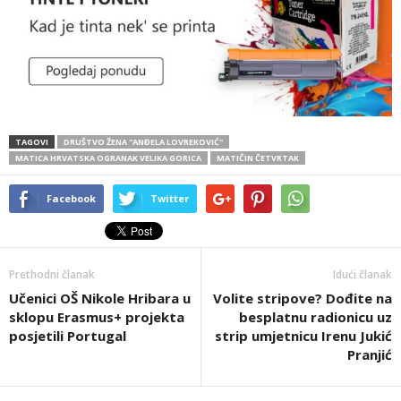
TAGOVI
DRUŠTVO ŽENA ''ANĐELA LOVREKOVIĆ''
MATICA HRVATSKA OGRANAK VELIKA GORICA
MATIČIN ČETVRTAK
Facebook
Twitter
Prethodni članak
Idući članak
Učenici OŠ Nikole Hribara u
Volite stripove? Dođite na
sklopu Erasmus+ projekta
besplatnu radionicu uz
posjetili Portugal
strip umjetnicu Irenu Jukić
Pranjić