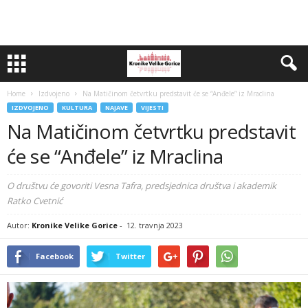
Home
Izdvojeno
Na Matičinom četvrtku predstavit će se “Anđele” iz Mraclina
IZDVOJENO
KULTURA
NAJAVE
VIJESTI
Na Matičinom četvrtku predstavit
će se “Anđele” iz Mraclina
O društvu će govoriti Vesna Tafra, predsjednica društva i akademik
Ratko Cvetnić
Autor:
Kronike Velike Gorice
-
12. travnja 2023
Facebook
Twitter