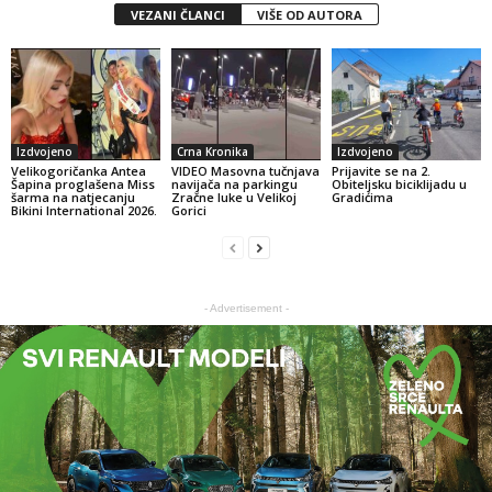
VEZANI ČLANCI
VIŠE OD AUTORA
Izdvojeno
Crna Kronika
Izdvojeno
Velikogoričanka Antea
VIDEO Masovna tučnjava
Prijavite se na 2.
Šapina proglašena Miss
navijača na parkingu
Obiteljsku biciklijadu u
šarma na natjecanju
Zračne luke u Velikoj
Gradićima
Bikini International 2026.
Gorici
- Advertisement -