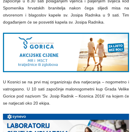
započinje u 8.30 sati polaganjem vijenca i paljenjem svijeća kod
Spomenika hrvatskih branitelja nakon čega slijedi misa na
otvorenom i blagoslov kapele sv. Josipa Radnika u 9 sati. Tim
događanjem će se posvetiti kapela sv. Josipa Radnika.
U Kosnici se na prvi maj organiziraju dva natjecanja – nogometno i
vatrogasno. U 10 sati započinje malonogometni kup Grada Velike
Gorice pod nazivom ‘Sv. Josip Radnik – Kosnica 2016’ na kojem će
se natjecati oko 20 ekipa.