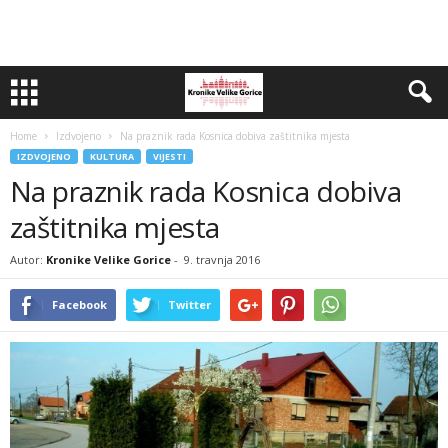
Home
Izdvojeno
Na praznik rada Kosnica dobiva zaštitnika mjesta
IZDVOJENO
KULTURA
VIJESTI
Na praznik rada Kosnica dobiva
zaštitnika mjesta
Autor:
Kronike Velike Gorice
-
9. travnja 2016
Facebook
Twitter