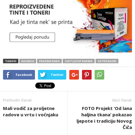
TAGOVI
KOSNICA
PRAZNIK RADA
SVETI JOSIP RADNIK
VATROGASNI
Facebook
Twitter
Prethodni članak
Idući članak
Mali vodič za proljetne
FOTO Projekt ‘Od lana
radove u vrtu i voćnjaku
haljina tkana’ pokazao
ljepote i tradiciju Novog
Čiča