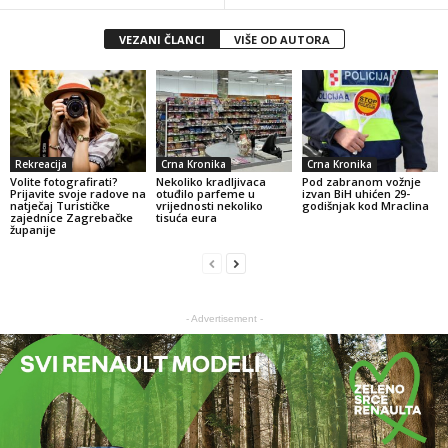
VEZANI ČLANCI
VIŠE OD AUTORA
Rekreacija
Crna Kronika
Crna Kronika
Volite fotografirati?
Nekoliko kradljivaca
Pod zabranom vožnje
Prijavite svoje radove na
otuđilo parfeme u
izvan BiH uhićen 29-
natječaj Turističke
vrijednosti nekoliko
godišnjak kod Mraclina
zajednice Zagrebačke
tisuća eura
županije
- Advertisement -