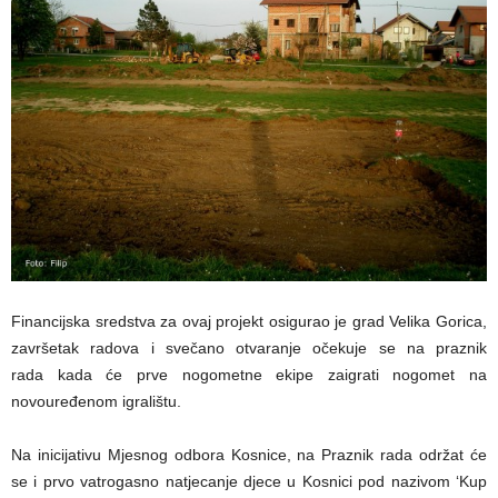
Financijska sredstva za ovaj projekt osigurao je grad Velika Gorica,
završetak radova i svečano otvaranje očekuje se na praznik
rada kada će prve nogometne ekipe zaigrati nogomet na
novouređenom igralištu.
Na inicijativu Mjesnog odbora Kosnice, na Praznik rada održat će
se i prvo vatrogasno natjecanje djece u Kosnici pod nazivom ‘Kup