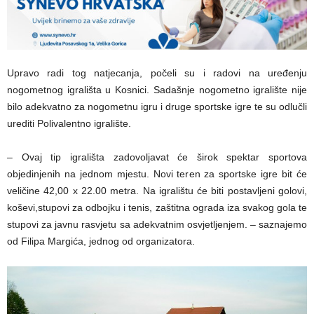
Upravo radi tog natjecanja, počeli su i radovi na uređenju
nogometnog igrališta u Kosnici. Sadašnje nogometno igralište nije
bilo adekvatno za nogometnu igru i druge sportske igre te su odlučli
urediti Polivalentno igralište.
– Ovaj tip igrališta zadovoljavat će širok spektar sportova
objedinjenih na jednom mjestu. Novi teren za sportske igre bit će
veličine 42,00 x 22.00 metra.
Na igralištu će biti postavljeni golovi,
koševi,stupovi za odbojku i tenis, zaštitna ograda iza svakog gola te
stupovi za javnu rasvjetu sa adekvatnim osvjetljenjem. – saznajemo
od Filipa Margića, jednog od organizatora.