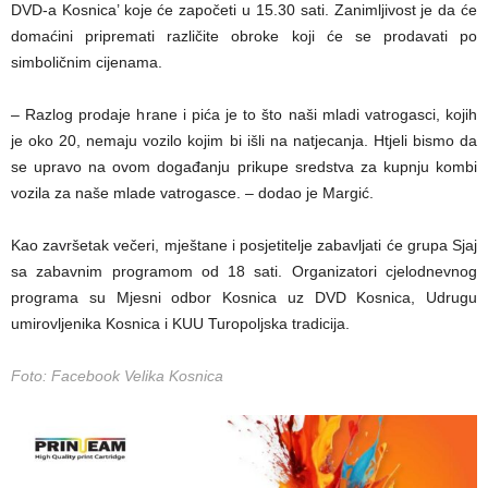
DVD-a Kosnica’ koje će započeti u 15.30 sati. Zanimljivost je da će
domaćini pripremati različite obroke koji će se prodavati po
simboličnim cijenama.
– Razlog prodaje hrane i pića je to što naši mladi vatrogasci, kojih
je oko 20, nemaju vozilo kojim bi išli na natjecanja. Htjeli bismo da
se upravo na ovom događanju prikupe sredstva za kupnju kombi
vozila za naše mlade vatrogasce. – dodao je Margić.
Kao završetak večeri, mještane i posjetitelje zabavljati će grupa Sjaj
sa zabavnim programom od 18 sati. Organizatori cjelodnevnog
programa su Mjesni odbor Kosnica uz DVD Kosnica, Udrugu
umirovljenika Kosnica i KUU Turopoljska tradicija.
Foto: Facebook Velika Kosnica