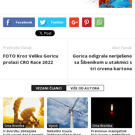
Facebook
Twitter
Prethodni članak
Idući članak
FOTO Kroz Veliku Goricu
Gorica odigrala neriješeno
prolazi CRO Race 2022
sa Šibenikom u utakmici s
tri crvena kartona
VEZANI ČLANCI
VIŠE OD AUTORA
Crna Kronika
Vijesti
Crna Kronika
U dvorištu obiteljske
Nekoliko tisuća
Preminuo maloljetnik
kuće usred dana gorjela
Velikogoričana zbog
koji je pao s električnog