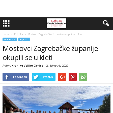
Home
Politika
Mostovci Zagrebačke županije okupili se u kleti
POLITIKA
VIJESTI
Mostovci Zagrebačke županije
okupili se u kleti
Autor:
Kronike Velike Gorice
-
2. listopada 2022
Facebook
Twitter