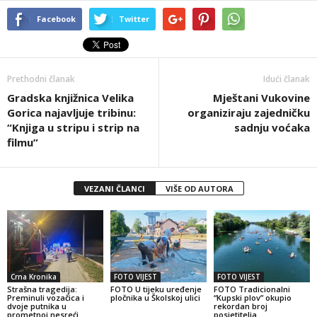
Facebook
Twitter
Prethodni članak
Idući članak
Gradska knjižnica Velika
Mještani Vukovine
Gorica najavljuje tribinu:
organiziraju zajedničku
“Knjiga u stripu i strip na
sadnju voćaka
filmu”
VEZANI ČLANCI
VIŠE OD AUTORA
Crna Kronika
FOTO VIJEST
FOTO VIJEST
Strašna tragedija:
FOTO U tijeku uređenje
FOTO Tradicionalni
Preminuli vozačica i
pločnika u Školskoj ulici
“Kupski plov” okupio
dvoje putnika u
rekordan broj
prometnoj nesreći
posjetitelja