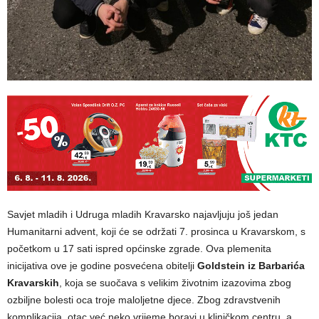
Savjet mladih i Udruga mladih Kravarsko najavljuju još jedan
Humanitarni advent, koji će se održati 7. prosinca u Kravarskom, s
početkom u 17 sati ispred općinske zgrade. Ova plemenita
inicijativa ove je godine posvećena obitelji
Goldstein iz Barbarića
Kravarskih
, koja se suočava s velikim životnim izazovima zbog
ozbiljne bolesti oca troje maloljetne djece. Zbog zdravstvenih
komplikacija, otac već neko vrijeme boravi u kliničkom centru, a