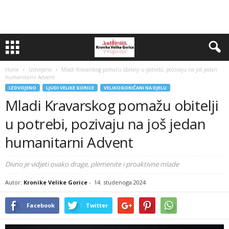
Home
Izdvojeno
Mladi Kravarskog pomažu obitelji u potrebi, pozivaju na još jedan
humanitarni Advent
IZDVOJENO
LJUDI VELIKE GORICE
VELIKOGORIČANI NA DJELU
Mladi Kravarskog pomažu obitelji
u potrebi, pozivaju na još jedan
humanitarni Advent
Divno je vidjeti ovako drage, plemenite i proaktivne mlade
Autor:
Kronike Velike Gorice
-
14. studenoga 2024
Facebook
Twitter