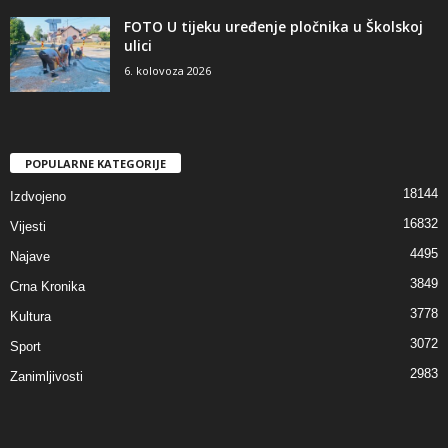
FOTO U tijeku uređenje pločnika u Školskoj
ulici
6. kolovoza 2026
POPULARNE KATEGORIJE
18144
Izdvojeno
16832
Vijesti
4495
Najave
3849
Crna Kronika
3778
Kultura
3072
Sport
2983
Zanimljivosti