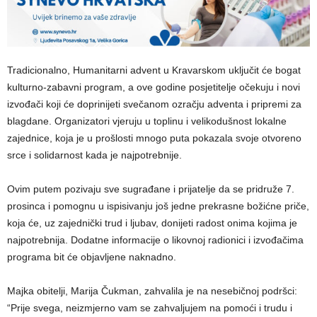
Tradicionalno, Humanitarni advent u Kravarskom uključit će bogat
kulturno-zabavni program, a ove godine posjetitelje očekuju i novi
izvođači koji će doprinijeti svečanom ozračju adventa i pripremi za
blagdane. Organizatori vjeruju u toplinu i velikodušnost lokalne
zajednice, koja je u prošlosti mnogo puta pokazala svoje otvoreno
srce i solidarnost kada je najpotrebnije.
Ovim putem pozivaju sve sugrađane i prijatelje da se pridruže 7.
prosinca i pomognu u ispisivanju još jedne prekrasne božićne priče,
koja će, uz zajednički trud i ljubav, donijeti radost onima kojima je
najpotrebnija. Dodatne informacije o likovnoj radionici i izvođačima
programa bit će objavljene naknadno.
Majka obitelji, Marija Čukman, zahvalila je na nesebičnoj podršci:
“Prije svega, neizmjerno vam se zahvaljujem na pomoći i trudu i