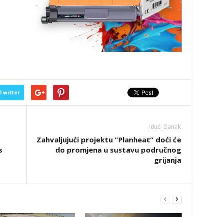
Twitter
Idući članak
Zahvaljujući projektu ”Planheat” doći će
s
do promjena u sustavu područnog
grijanja