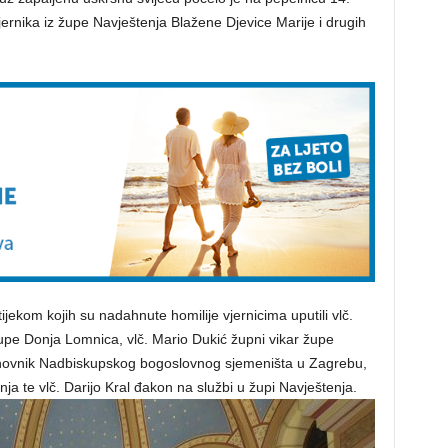
vjernika iz župe Navještenja Blažene Djevice Marije i drugih
ijekom kojih su nadahnute homilije vjernicima uputili vlč.
župe Donja Lomnica, vlč. Mario Dukić župni vikar župe
hovnik Nadbiskupskog bogoslovnog sjemeništa u Zagrebu,
ja te vlč. Darijo Kral đakon na službi u župi Navještenja.