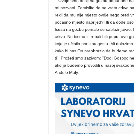
– Ovdje smo došli na gozbu poput one na 
mi pozvani. Zamislite da na vrata crkve 
rekli da mu nije mjesto ovdje nego pred v
počasno mjesto naprijed?! Ili da dođe oso
Isusa na gozbu pomalo se sablažnjavao. I
crkvu. Ne bismo li trebali biti poput ove 
koja je učinila poniznu gestu. Mi dolazim
kako bi nas On preobrazio da budemo radosn
ti”. Prožeti smo zazivom: ”Dođi Gospodine 
ako je budemo provodili u našoj svakodn
Anđelo Maly
.