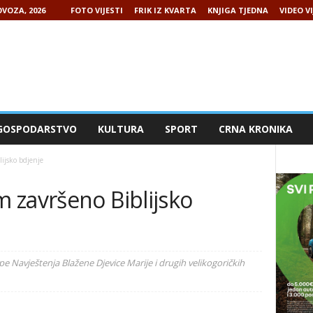
VOZA, 2026
FOTO VIJESTI
FRIK IZ KVARTA
KNJIGA TJEDNA
VIDEO VI
GOSPODARSTVO
KULTURA
SPORT
CRNA KRONIKA
ijsko bdjenje
 završeno Biblijsko
upe Navještenja Blažene Djevice Marije i drugih velikogoričkih