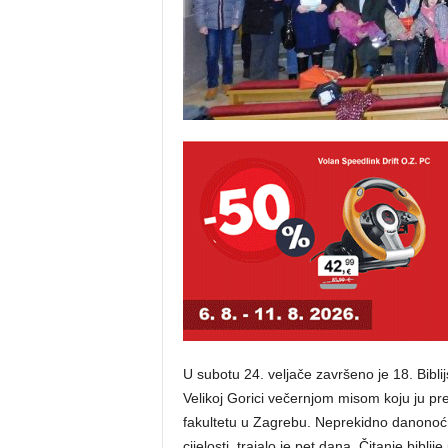
U subotu 24. veljače završeno je 18. Bibli
Velikoj Gorici večernjom misom koju ju p
fakultetu u Zagrebu. Neprekidno danonoćno
cijelosti, trajalo je pet dana. Čitanje bibl