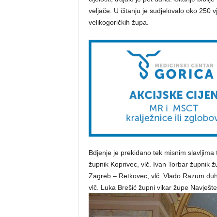
veljače. U čitanju je sudjelovalo oko 250 
velikogoričkih župa.
Bdjenje je prekidano tek misnim slavljima t
župnik Koprivec, vlč. Ivan Torbar župnik 
Zagreb – Retkovec, vlč. Vlado Razum du
vlč. Luka Brešić župni vikar župe Navješten