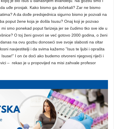
kojoj je bio Isus u današnjem evanđelju. Na gozbu smo i
sada uđe prosjak. Kako bismo ga dočekali? Zar ne bismo
ratima? A da dođe predsjednica sigurno bismo je pozvali na
ba poput žene koja je došla Isusu? Onaj koji je pozvao
 mi smo ponekad poput farizeja jer se čudimo tko sve ide u
grešnice? O toj ženi govori se već gotovo 2000 godina, o ženi
o danas na ovu gozbu donoseći sve svoje slabosti na oltar
i navjestitelji i da svima kažemo ”Isus te ljubi i oprašta
Isuse!” I on će doći ako budemo otvoreni njegovoj riječi i
evici –
rekao je u propovijed na misi zahvale
profesor