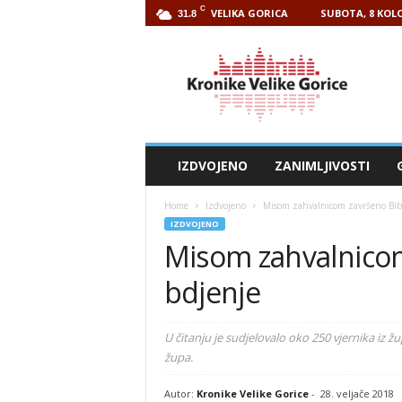
C
VELIKA GORICA
SUBOTA, 8 KOLO
31.8
Kronike
Velike
Gorice
IZDVOJENO
ZANIMLJIVOSTI
Home
Izdvojeno
Misom zahvalnicom završeno Bibl
IZDVOJENO
Misom zahvalnicom
bdjenje
U čitanju je sudjelovalo oko 250 vjernika iz ž
župa.
Autor:
Kronike Velike Gorice
-
28. veljače 2018