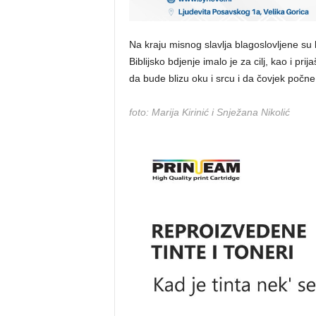
Na kraju misnog slavlja blagoslovljene su b
Biblijsko bdjenje imalo je za cilj, kao i pri
da bude blizu oku i srcu i da čovjek počne ž
foto:
Marija Kirinić i Snježana Nikolić