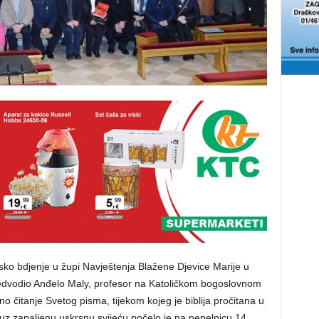
jsko bdjenje u župi Navještenja Blažene Djevice Marije u
redvodio Anđelo Maly, profesor na Katoličkom bogoslovnom
 čitanje Svetog pisma, tijekom kojeg je biblija pročitana u
ije uz zapaljenu uskrsnu svijeću počelo je na pepelnicu 14.