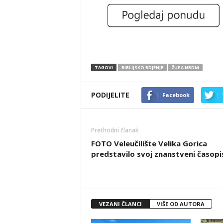
TAGOVI
BIBLIJSKO BDJENJE
ŽUPA NBDM
PODIJELITE
Facebook
Prethodni članak
FOTO Veleučilište Velika Gorica
predstavilo svoj znanstveni časopi
VEZANI ČLANCI
VIŠE OD AUTORA