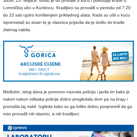
Jučer, 23. veljače, došlo je do provale u kuću i pokušaja kraše u
Lomničkoj ulici u Kurilovcu. Kradljivci su provalili u periodu od 7:20
do 10 sati ujutro korištenjem prikladnog alata. Kada su ušli u kuću
ispremetali su stvari te je vlasnica prijavila da je došlo do krađe
zlatnog nakita.
Međutim, istog dana je ponovno nazvala policiju i javila im kako je
nakon nakon odlaska policije dobro pregledala dom pa na kraju i
pronašla taj nakit. Izgleda kako su ga toliko dobro pospremili da ga
nisu pronašli niti vlasnici, a niti kradljivci.