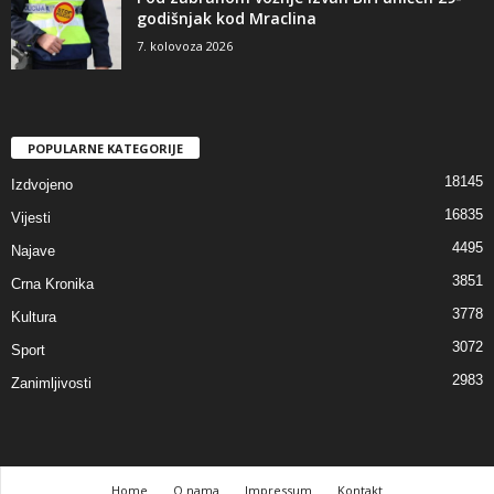
godišnjak kod Mraclina
7. kolovoza 2026
POPULARNE KATEGORIJE
18145
Izdvojeno
16835
Vijesti
4495
Najave
3851
Crna Kronika
3778
Kultura
3072
Sport
2983
Zanimljivosti
Home
O nama
Impressum
Kontakt