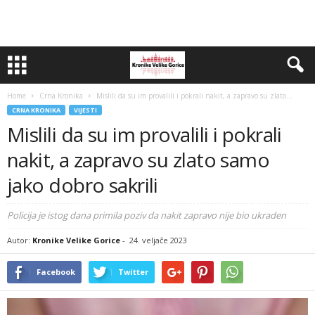
Home
Crna Kronika
Mislili da su im provalili i pokrali nakit, a zapravo su zlato...
CRNA KRONIKA
VIJESTI
Mislili da su im provalili i pokrali
nakit, a zapravo su zlato samo
jako dobro sakrili
Policija je istog dana primila poziv da nakit zapravo nije bio ukraden
Autor:
Kronike Velike Gorice
-
24. veljače 2023
Facebook
Twitter