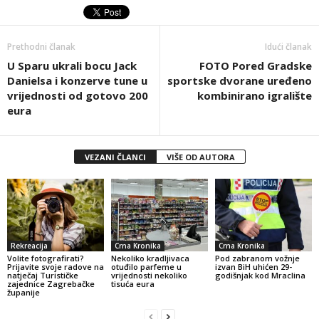
Prethodni članak
Idući članak
U Sparu ukrali bocu Jack
FOTO Pored Gradske
Danielsa i konzerve tune u
sportske dvorane uređeno
vrijednosti od gotovo 200
kombinirano igralište
eura
VEZANI ČLANCI
VIŠE OD AUTORA
Rekreacija
Crna Kronika
Crna Kronika
Volite fotografirati?
Nekoliko kradljivaca
Pod zabranom vožnje
Prijavite svoje radove na
otuđilo parfeme u
izvan BiH uhićen 29-
natječaj Turističke
vrijednosti nekoliko
godišnjak kod Mraclina
zajednice Zagrebačke
tisuća eura
županije