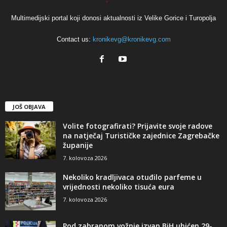
Multimedijski portal koji donosi aktualnosti iz Velike Gorice i Turopolja
Contact us:
kronikevg@kronikevg.com
JOŠ OBJAVA
Volite fotografirati? Prijavite svoje radove
na natječaj Turističke zajednice Zagrebačke
županije
7. kolovoza 2026
Nekoliko kradljivaca otuđilo parfeme u
vrijednosti nekoliko tisuća eura
7. kolovoza 2026
Pod zabranom vožnje izvan BiH uhićen 29-