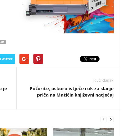
NAK
Twitter
Idući članak
 je
Požurite, uskoro istječe rok za slanje
priča na Matičin književni natječaj