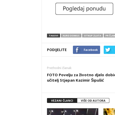
TAGOVI
AURO DOMUS
OTKUP ZLATA
PR ČLA
PODIJELITE
Facebook
Prethodni članak
FOTO Povelju za životno djelo dobio
učitelj Stjepan Kazimir Šipušić
VEZANI ČLANCI
VIŠE OD AUTORA