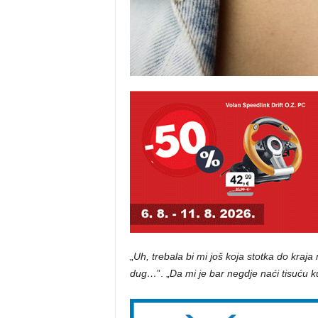
„
Uh, trebala bi mi još koja stotka do kraj
dug…
”. „
Da mi je bar negdje naći tisuću 