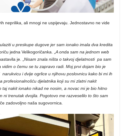
ih neprilika, ali mnogi ne uspijevaju. Jednostavno ne vide
 ulaziti u preskupe dugove jer sam ionako imala dva kredita
priču jedna Velikogoričanka. „
A onda sam na jednom web
nastavila je. „
Nisam znala ništa o takvoj djelatnosti pa sam
 vidim o čemu se tu zapravo radi. Moj prvi dojam bio je
 narukvicu i dvije ogrlice u njihovu poslovnicu kako bi mi ih
profesionalnošću djelatnika koji su mi zlatni nakit
o taj nakit ionako nikad ne nosim, a novac mi je bio hitno
m ni trenutak dvojila. Pogotovo me razveselilo to što sam
tiče zadovoljno naša sugovornica.