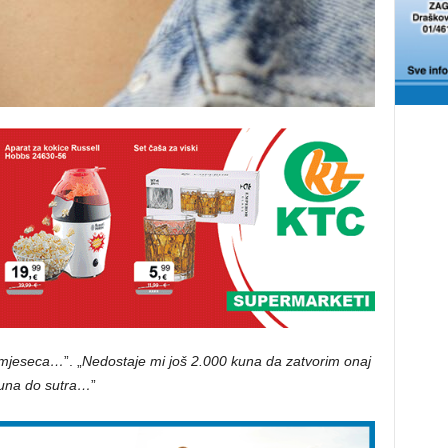
a mjeseca…
”. „
Nedostaje mi još 2.000 kuna da zatvorim onaj
kuna do sutra…
”