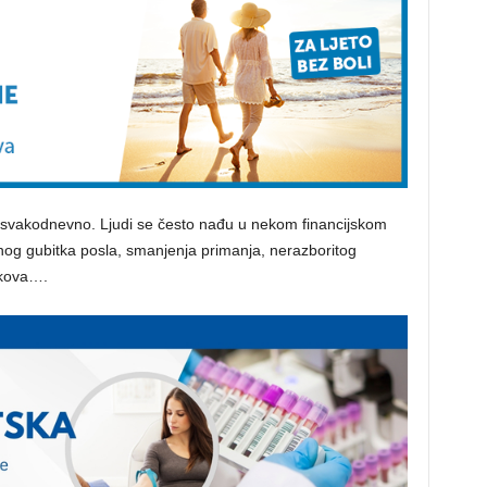
svakodnevno. Ljudi se često nađu u nekom financijskom
og gubitka posla, smanjenja primanja, nerazboritog
škova….