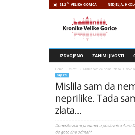
C
VELIKA GORICA
NEDJELJA, 9 KO
31.2
Kronike
Velike
Gorice
IZDVOJENO
ZANIMLJIVOSTI
Home
Vijesti
Mislila sam da nema izlaza iz moje no
VIJESTI
Mislila sam da nem
neprilike. Tada sa
zlata…
Donesite zlatni predmet u poslovnicu Auro 
do gotovine odmah!