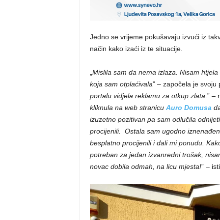
Jedno se vrijeme pokušavaju izvući iz takv
način kako izaći iz te situacije.
„
Mislila sam da nema izlaza. Nisam htjela
koja sam otplaćivala
” – započela je svoju 
portalu vidjela reklamu za otkup zlata
.” – 
kliknula na web stranicu
Auro Domusa
da
izuzetno pozitivan pa sam odlučila odnijeti
procijenili. Ostala sam ugodno iznenađena 
besplatno procijenili i dali mi ponudu. Kak
potreban za jedan izvanredni trošak, nisa
novac dobila odmah, na licu mjesta!
” – is