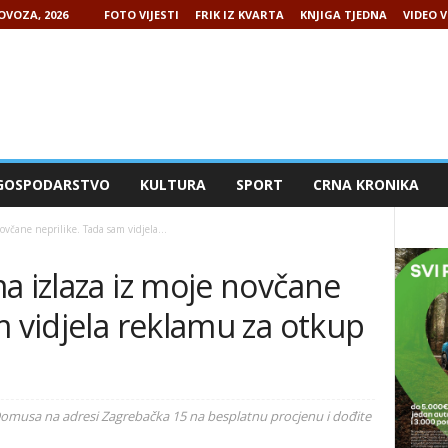
LOVOZA, 2026
FOTO VIJESTI
FRIK IZ KVARTA
KNJIGA TJEDNA
VIDEO V
GOSPODARSTVO
KULTURA
SPORT
CRNA KRONIKA
včane neprilike. Tada sam vidjela...
a izlaza iz moje novčane
m vidjela reklamu za otkup
Domusa na adresi Zagrebačka 15 na besplatnu procjenu i dođite