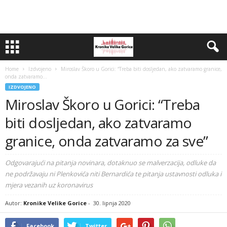
Home
Izdvojeno
Miroslav Škoro u Gorici: “Treba biti dosljedan, ako zatvaramo granice,
onda zatvaramo...
IZDVOJENO
Miroslav Škoro u Gorici: “Treba
biti dosljedan, ako zatvaramo
granice, onda zatvaramo za sve”
Odgovarajući na pitanja novinara, dotaknuo se malverzacija, odluke da
ne podržavaju ni Plenkovića niti Bernardića te pitanja ustavnosti odluka i
mjera vezanih uz koronavirus
Autor:
Kronike Velike Gorice
-
30. lipnja 2020
Facebook
Twitter