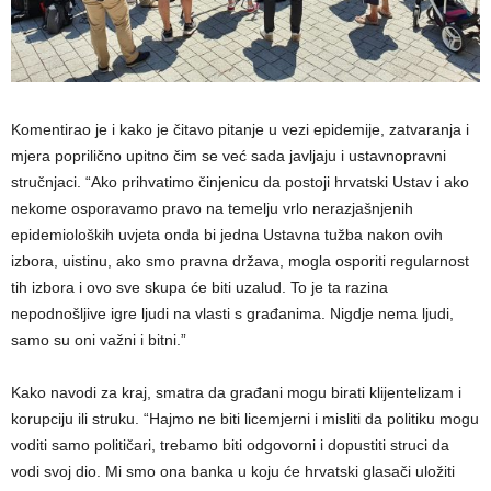
Komentirao je i kako je čitavo pitanje u vezi epidemije, zatvaranja i
mjera poprilično upitno čim se već sada javljaju i ustavnopravni
stručnjaci. “Ako prihvatimo činjenicu da postoji hrvatski Ustav i ako
nekome osporavamo pravo na temelju vrlo nerazjašnjenih
epidemioloških uvjeta onda bi jedna Ustavna tužba nakon ovih
izbora, uistinu, ako smo pravna država, mogla osporiti regularnost
tih izbora i ovo sve skupa će biti uzalud. To je ta razina
nepodnošljive igre ljudi na vlasti s građanima. Nigdje nema ljudi,
samo su oni važni i bitni.”
Kako navodi za kraj, smatra da građani mogu birati klijentelizam i
korupciju ili struku. “Hajmo ne biti licemjerni i misliti da politiku mogu
voditi samo političari, trebamo biti odgovorni i dopustiti struci da
vodi svoj dio. Mi smo ona banka u koju će hrvatski glasači uložiti