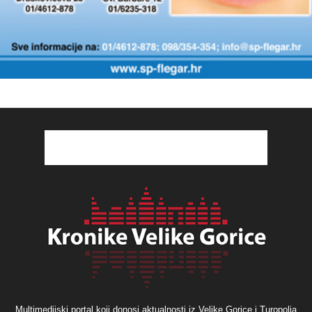
Multimedijski portal koji donosi aktualnosti iz Velike Gorice i Turopolja