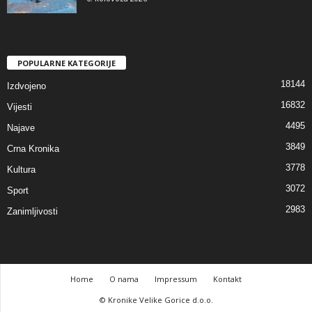
POPULARNE KATEGORIJE
18144
Izdvojeno
16832
Vijesti
4495
Najave
3849
Crna Kronika
3778
Kultura
3072
Sport
2983
Zanimljivosti
Home
O nama
Impressum
Kontakt
© Kronike Velike Gorice d.o.o.