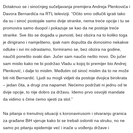
Dotaknuo se i sinoćnjeg sučeljavanja premijera Andreja Plenkovića i
Davora Bernardića na RTL televiziji. “Očito smo odlučili igrati tako
da su i sinoć postojale samo dvije stranke, nema treće opcije i tu se
promovira samo duopol i pokazuje se kao da ne postoje treće
stranke. Sve što se događa u javnosti, bez obzira na to koliko toga
je dirigirano i namješteno, ipak nam dopušta da donosimo nekakve
odluke i svi mi odrastamo, formiramo se, bez obzira na godine,
naučiš ponešto svaki dan. Jučer sam naučio nešto novo. Do jučer
sam mislio kako ne bi podržao Vladu u kojoj bi premijer bio Andrej
Plenković, i dalje to mislim. Međutim od sinoć mislim da to ne može
biti niti Bernardić. Ljudi su mogli vidjeti da postoje dvojica birokrata
– jedan čita, a drugi zna napamet. Nećemo podržati ni jednu od te
dvije opcije, to nije dobro za državu. Idemo prvo osvojiti mandate
da vidimo s čime ćemo sjesti za stol.”
Na pitanja o trenutnoj situaciji s koronavirusom i otvaranju granica
za građane BiH vjeruje kako bi se trebali osloniti na struku, no ne
samo po pitanju epidemije već i inače u vođenju države i