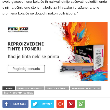
svoje glasove i ona koja će ih najkvalitetnije sačuvati, oploditi i onda
s njima učiniti ono što je najbolje za Hrvatsku i građane, a to je
promjena koja će se dogoditi nakon ovih izbora.”
TAGOVI
DOMOVINSKI POKRET
MIROSLAV ŠKORO
PARLAMENTARNI IZBORI
ŠESTA IZBORNA JEDINICA
Facebook
Twitter