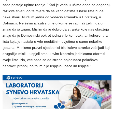
sada postoje upitne radnje. “Kad je voda u ušima onda se događaju
različite stvari, do te mjere da se kandidatima s naše liste nude
neke stvari. Nudi im jedna od vodećih stranaka u Hrvatskoj, u
Dalmaciji. Ne želim izlaziti s time o kome se radi, ali želim da oni
znaju da ja znam. Mislim da je dobro da stranke koje nas okružuju
znaju da je Domovinski pokret jedna vrlo kompaktna i koherentna
lista koja je nastala u vrlo neobičnim uvjetima u samo nekoliko
tjedana. Mi nismo pravni sljedbenici bilo kakve stranke već ljudi koji
drugačije misli. I uspjeli smo u svim izbornim jedinicama oformiti
svoje liste. No, već sada se od strane pojedinaca pokušava
napraviti proboj, no to im nije uspjelo i neće im uspjeti.”