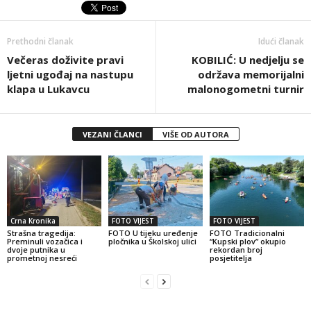
Prethodni članak
Idući članak
Večeras doživite pravi
KOBILIĆ: U nedjelju se
ljetni ugođaj na nastupu
održava memorijalni
klapa u Lukavcu
malonogometni turnir
VEZANI ČLANCI
VIŠE OD AUTORA
Crna Kronika
FOTO VIJEST
FOTO VIJEST
Strašna tragedija:
FOTO U tijeku uređenje
FOTO Tradicionalni
Preminuli vozačica i
pločnika u Školskoj ulici
“Kupski plov” okupio
dvoje putnika u
rekordan broj
prometnoj nesreći
posjetitelja