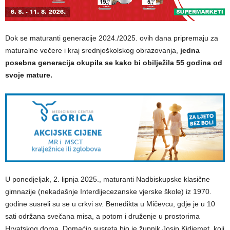
Dok se maturanti generacije 2024./2025. ovih dana pripremaju za
maturalne večere i kraj srednjoškolskog obrazovanja,
jedna
posebna generacija okupila se kako bi obilježila 55 godina od
svoje mature.
U ponedjeljak, 2. lipnja 2025., maturanti Nadbiskupske klasične
gimnazije (nekadašnje Interdijecezanske vjerske škole) iz 1970.
godine susreli su se u crkvi sv. Benedikta u Mičevcu, gdje je u 10
sati održana svečana misa, a potom i druženje u prostorima
Hrvatskog doma. Domaćin susreta bio je župnik Josip Kidjemet, koji