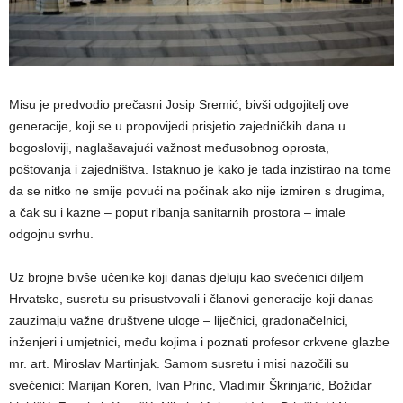
Misu je predvodio prečasni Josip Sremić, bivši odgojitelj ove
generacije, koji se u propovijedi prisjetio zajedničkih dana u
bogosloviji, naglašavajući važnost međusobnog oprosta,
poštovanja i zajedništva. Istaknuo je kako je tada inzistirao na tome
da se nitko ne smije povući na počinak ako nije izmiren s drugima,
a čak su i kazne – poput ribanja sanitarnih prostora – imale
odgojnu svrhu.
Uz brojne bivše učenike koji danas djeluju kao svećenici diljem
Hrvatske, susretu su prisustvovali i članovi generacije koji danas
zauzimaju važne društvene uloge – liječnici, gradonačelnici,
inženjeri i umjetnici, među kojima i poznati profesor crkvene glazbe
mr. art. Miroslav Martinjak. Samom susretu i misi nazočili su
svećenici: Marijan Koren, Ivan Princ, Vladimir Škrinjarić, Božidar