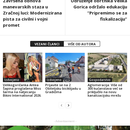
Završena obnova
Udruženje obrtnika Velika
manevarskih staza u
Gorica održalo edukaciju
Zračnoj luci: Modernizirana
“Pripremimo se za
pista za civilni i vojni
fiskalizaciju”
promet
VEZANI ČLANCI
VIŠE OD AUTORA
Izdvojeno
Izdvojeno
Gospodarstvo
Velikogoričanka Antea
Prijavite se na 2.
Aglomeracija: Više od
Šapina proglašena Miss
Obiteljsku biciklijadu u
300 kućanstava već se
šarma na natjecanju
Gradićima
priključilo na novu
Bikini International 2026.
kanalizacijsku mrežu
- Advertisement -