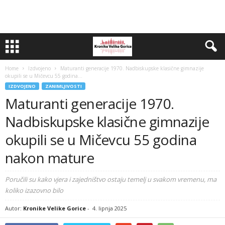
Home
Izdvojeno
Maturanti generacije 1970. Nadbiskupske klasične gimnazije
okupili se u Mičevcu 55 godina...
IZDVOJENO
ZANIMLJIVOSTI
Maturanti generacije 1970.
Nadbiskupske klasične gimnazije
okupili se u Mičevcu 55 godina
nakon mature
Poručili su kako vjera i zajedništvo ostaju temelj u svakom vremenu, ma
koliko izazovno bilo
Autor:
Kronike Velike Gorice
-
4. lipnja 2025