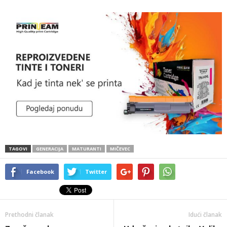
TAGOVI
GENERACIJA
MATURANTI
MIČEVEC
Facebook
Twitter
Prethodni članak
Idući članak