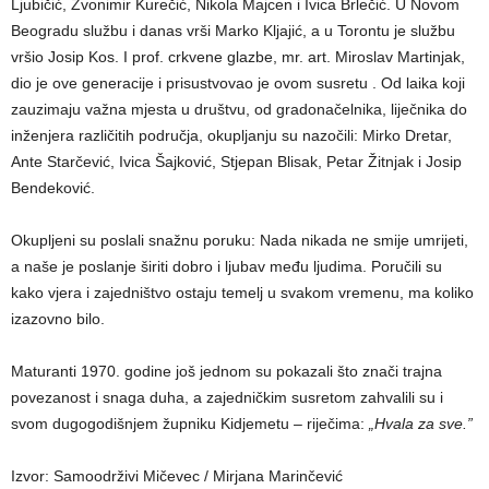
Ljubičić, Zvonimir Kurečić, Nikola Majcen i Ivica Brlečić. U Novom
Beogradu službu i danas vrši Marko Kljajić, a u Torontu je službu
vršio Josip Kos. I prof. crkvene glazbe, mr. art. Miroslav Martinjak,
dio je ove generacije i prisustvovao je ovom susretu . Od laika koji
zauzimaju važna mjesta u društvu, od gradonačelnika, liječnika do
inženjera različitih područja, okupljanju su nazočili: Mirko Dretar,
Ante Starčević, Ivica Šajković, Stjepan Blisak, Petar Žitnjak i Josip
Bendeković.
Okupljeni su poslali snažnu poruku: Nada nikada ne smije umrijeti,
a naše je poslanje širiti dobro i ljubav među ljudima. Poručili su
kako vjera i zajedništvo ostaju temelj u svakom vremenu, ma koliko
izazovno bilo.
Maturanti 1970. godine još jednom su pokazali što znači trajna
povezanost i snaga duha, a zajedničkim susretom zahvalili su i
svom dugogodišnjem župniku Kidjemetu – riječima:
„Hvala za sve.”
Izvor: Samoodrživi Mičevec / Mirjana Marinčević